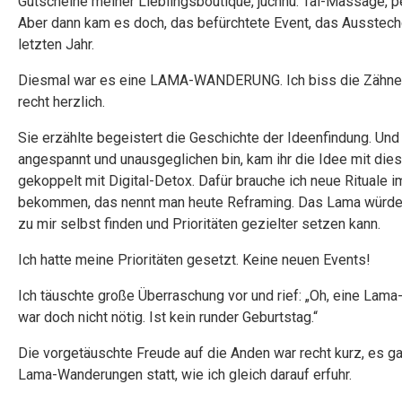
Gutscheine meiner Lieblingsboutique, juchhu. Tai-Massage, pe
Aber dann kam es doch, das befürchtete Event, das Ausstech
letzten Jahr.
Diesmal war es eine LAMA-WANDERUNG. Ich biss die Zähne
recht herzlich.
Sie erzählte begeistert die Geschichte der Ideenfindung. Und
angespannt und unausgeglichen bin, kam ihr die Idee mit di
gekoppelt mit Digital-Detox. Dafür brauche ich neue Rituale i
bekommen, das nennt man heute Reframing. Das Lama würde 
zu mir selbst finden und Prioritäten gezielter setzen kann.
Ich hatte meine Prioritäten gesetzt. Keine neuen Events!
Ich täuschte große Überraschung vor und rief: „Oh, eine Lama-
war doch nicht nötig. Ist kein runder Geburtstag.“
Die vorgetäuschte Freude auf die Anden war recht kurz, es g
Lama-Wanderungen statt, wie ich gleich darauf erfuhr.