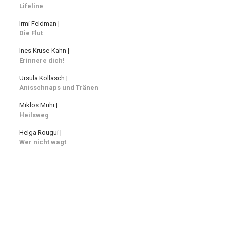
Lifeline
Irmi Feldman |
Die Flut
Ines Kruse-Kahn |
Erinnere dich!
Ursula Kollasch |
Anisschnaps und Tränen
Miklos Muhi |
Heilsweg
Helga Rougui |
Wer nicht wagt