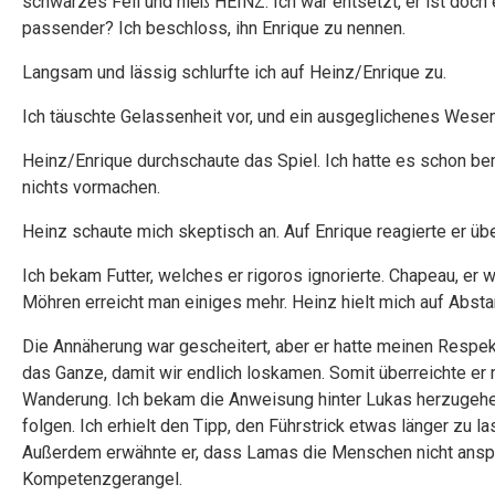
schwarzes Fell und hieß HEINZ. Ich war entsetzt, er ist doc
passender? Ich beschloss, ihn Enrique zu nennen.
Langsam und lässig schlurfte ich auf Heinz/Enrique zu.
Ich täuschte Gelassenheit vor, und ein ausgeglichenes Wesen
Heinz/Enrique durchschaute das Spiel. Ich hatte es schon bem
nichts vormachen.
Heinz schaute mich skeptisch an. Auf Enrique reagierte er ü
Ich bekam Futter, welches er rigoros ignorierte. Chapeau, er 
Möhren erreicht man einiges mehr. Heinz hielt mich auf Absta
Die Annäherung war gescheitert, aber er hatte meinen Respekt
das Ganze, damit wir endlich loskamen. Somit überreichte er
Wanderung. Ich bekam die Anweisung hinter Lukas herzugehen.
folgen. Ich erhielt den Tipp, den Führstrick etwas länger zu la
Außerdem erwähnte er, dass Lamas die Menschen nicht anspuc
Kompetenzgerangel.