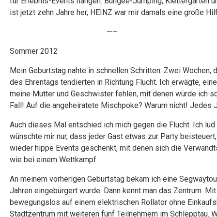
für Erlebnis-Events hängen. Bungee-Jumping, Klettergarten un
ist jetzt zehn Jahre her, HEINZ war mir damals eine große Hil
—–
Sommer 2012
Mein Geburtstag nahte in schnellen Schritten. Zwei Wochen, d
des Ehrentags tendierten in Richtung Flucht. Ich erwägte, ei
meine Mutter und Geschwister fehlen, mit denen würde ich sc
Fall! Auf die angeheiratete Mischpoke? Warum nicht! Jedes 
Auch dieses Mal entschied ich mich gegen die Flucht. Ich lud z
wünschte mir nur, dass jeder Gast etwas zur Party beisteuert
wieder hippe Events geschenkt, mit denen sich die Verwandt
wie bei einem Wettkampf.
An meinem vorherigen Geburtstag bekam ich eine Segwaytour 
Jahren eingebürgert wurde. Dann kennt man das Zentrum. Mit
bewegungslos auf einem elektrischen Rollator ohne Einkaufsk
Stadtzentrum mit weiteren fünf Teilnehmern im Schlepptau. Wi