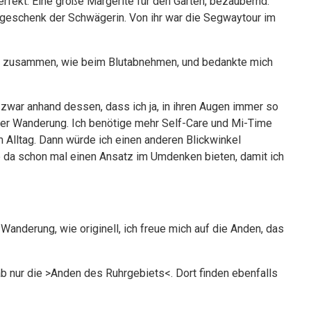
rfekt. Eine große Margerite für den Garten, bezaubernd.
geschenk der Schwägerin. Von ihr war die Segwaytour im
 zusammen, wie beim Blutabnehmen, und bedankte mich
 zwar anhand dessen, dass ich ja, in ihren Augen immer so
eser Wanderung. Ich benötige mehr Self-Care und Mi-Time
m Alltag. Dann würde ich einen anderen Blickwinkel
da schon mal einen Ansatz im Umdenken bieten, damit ich
Wanderung, wie originell, ich freue mich auf die Anden, das
ab nur die >Anden des Ruhrgebiets<. Dort finden ebenfalls