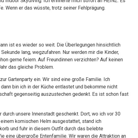
d Indoor Skydiving. Ich erinnerte mich sofort an HEINZ. Es
fe. Wenn er das wüsste, trotz seiner Fehlprägung.
ann ist es wieder so weit. Die Überlegungen hinsichtlich
ne Sekunde lang, wegzufahren. Nur werden mir die Kinder,
hon gerne feiern. Auf Freundinnen verzichten? Auf keinen
Jahr das gleiche Problem.
ur Gartenparty ein. Wir sind eine große Familie. Ich
, dann bin ich in der Küche entlastet und bekomme nicht
schaft gegenseitig auszustechen gedenkt. Es ist schon fast
durch unsere Innenstadt geschenkt. Dort, wo ich vor 30
 einem komischen Helm ausgestattet, stand ich
orb und fuhr in diesem Outfit durch das belebte
e eine übergroße Entenfamilie. Wir waren die Attraktion an