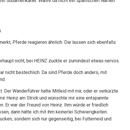
h ein Südamerikaner. Währe da nicht ein spanischen Namen
.
erkt, Pferde reagieren ähnlich. Die lassen sich ebenfalls
berhaupt nicht, bei HEINZ zuckte er zumindest etwas nervös.
war nicht bestechlich. Da sind Pferde doch anders, mit
nd.
. Der Wanderführer hatte Mitleid mit mir, oder er verkürzte
 mir Heinz am Strick und wünschte mir eine entspannte
 Er war der Freund von Heinz. Ihm würde er friedlich
ssen, dann hätte ich mit ihm keinerlei Schwierigkeiten.
ken, sondern sich nur gegenseitig, bei Futterneid und