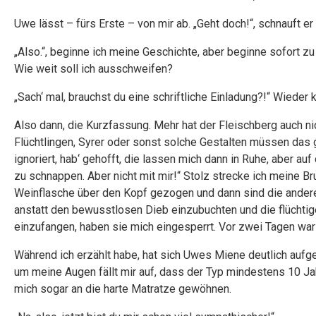
Uwe lässt – fürs Erste – von mir ab. „Geht doch!“, schnauft er
„Also.“, beginne ich meine Geschichte, aber beginne sofort z
Wie weit soll ich ausschweifen?
„Sach‘ mal, brauchst du eine schriftliche Einladung?!“ Wieder
Also dann, die Kurzfassung. Mehr hat der Fleischberg auch nic
Flüchtlingen, Syrer oder sonst solche Gestalten müssen das 
ignoriert, hab‘ gehofft, die lassen mich dann in Ruhe, aber a
zu schnappen. Aber nicht mit mir!“ Stolz strecke ich meine Br
Weinflasche über den Kopf gezogen und dann sind die anderen 
anstatt den bewusstlosen Dieb einzubuchten und die flüchtige
einzufangen, haben sie mich eingesperrt. Vor zwei Tagen war 
Während ich erzählt habe, hat sich Uwes Miene deutlich aufgeh
um meine Augen fällt mir auf, dass der Typ mindestens 10 Jahr
mich sogar an die harte Matratze gewöhnen.