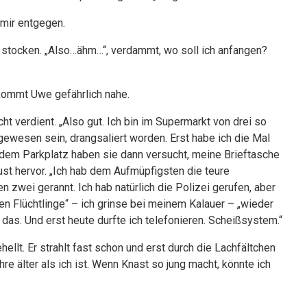
 mir entgegen.
u stocken. „Also…ähm…“, verdammt, wo soll ich anfangen?
 kommt Uwe gefährlich nahe.
ht verdient. „Also gut. Ich bin im Supermarkt von drei so
gewesen sein, drangsaliert worden. Erst habe ich die Mal
uf dem Parkplatz haben sie dann versucht, meine Brieftasche
ust hervor. „Ich hab dem Aufmüpfigsten die teure
zwei gerannt. Ich hab natürlich die Polizei gerufen, aber
n Flüchtlinge“ – ich grinse bei meinem Kalauer – „wieder
das. Und erst heute durfte ich telefonieren. Scheißsystem.“
ellt. Er strahlt fast schon und erst durch die Lachfältchen
e älter als ich ist. Wenn Knast so jung macht, könnte ich