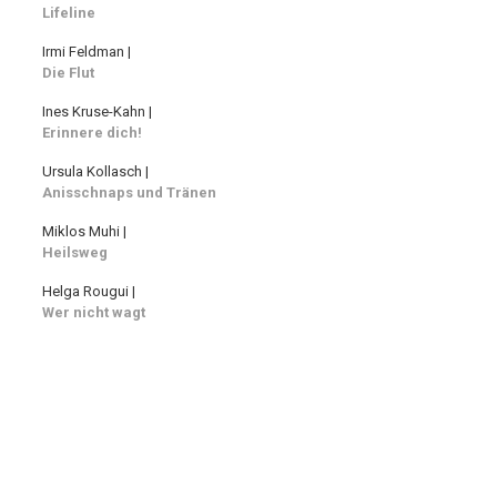
Lifeline
Irmi Feldman |
Die Flut
Ines Kruse-Kahn |
Erinnere dich!
Ursula Kollasch |
Anisschnaps und Tränen
Miklos Muhi |
Heilsweg
Helga Rougui |
Wer nicht wagt