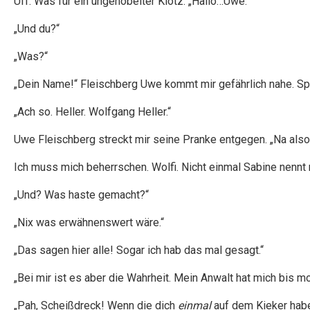
Uff. Was für ein ungehobelter Klotz. „Hallo…Uwe.“
„Und du?“
„Was?“
„Dein Name!“ Fleischberg Uwe kommt mir gefährlich nahe. Spe
„Ach so. Heller. Wolfgang Heller.“
Uwe Fleischberg streckt mir seine Pranke entgegen. „Na also!
Ich muss mich beherrschen. Wolfi. Nicht einmal Sabine nennt 
„Und? Was haste gemacht?“
„Nix was erwähnenswert wäre.“
„Das sagen hier alle! Sogar ich hab das mal gesagt.“
„Bei mir ist es aber die Wahrheit. Mein Anwalt hat mich bis mo
„Pah, Scheißdreck! Wenn die dich
einmal
auf dem Kieker habe