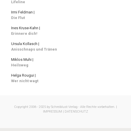
Lifeline
Irmi Feldman |
Die Flut
Ines Kruse-Kahn |
Erinnere dich!
Ursula Kollasch |
Anisschnaps und Tränen
Miklos Muhi |
Heilsweg
Helga Rougui |
Wer nicht wagt
Copyright 2006 - 2025 by Schreiblust-Verlag - Alle Rechte vorbehalten. |
IMPRESSUM |
DATENSCHUTZ