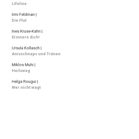
Lifeline
Irmi Feldman |
Die Flut
Ines Kruse-Kahn |
Erinnere dich!
Ursula Kollasch |
Anisschnaps und Tränen
Miklos Muhi |
Heilsweg
Helga Rougui |
Wer nicht wagt