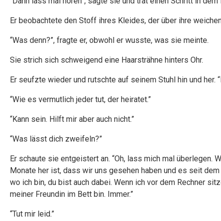
“Dann lass mal hören”, sagte sie und trat einen Schritt in dem
Er beobachtete den Stoff ihres Kleides, der über ihre weichen 
“Was denn?”, fragte er, obwohl er wusste, was sie meinte.
Sie strich sich schweigend eine Haarsträhne hinters Ohr.
Er seufzte wieder und rutschte auf seinem Stuhl hin und her. “
“Wie es vermutlich jeder tut, der heiratet.”
“Kann sein. Hilft mir aber auch nicht.”
“Was lässt dich zweifeln?”
Er schaute sie entgeistert an. “Oh, lass mich mal überlegen. 
Monate her ist, dass wir uns gesehen haben und es seit dem 
wo ich bin, du bist auch dabei. Wenn ich vor dem Rechner sit
meiner Freundin im Bett bin. Immer.”
“Tut mir leid.”