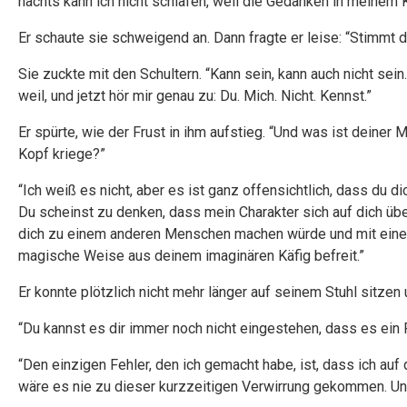
nachts kann ich nicht schlafen, weil die Gedanken in meinem K
Er schaute sie schweigend an. Dann fragte er leise: “Stimmt d
Sie zuckte mit den Schultern. “Kann sein, kann auch nicht sein
weil, und jetzt hör mir genau zu: Du. Mich. Nicht. Kennst.”
Er spürte, wie der Frust in ihm aufstieg. “Und was ist deiner 
Kopf kriege?”
“Ich weiß es nicht, aber es ist ganz offensichtlich, dass du di
Du scheinst zu denken, dass mein Charakter sich auf dich üb
dich zu einem anderen Menschen machen würde und mit einem
magische Weise aus deinem imaginären Käfig befreit.”
Er konnte plötzlich nicht mehr länger auf seinem Stuhl sitzen 
“Du kannst es dir immer noch nicht eingestehen, dass es ein F
“Den einzigen Fehler, den ich gemacht habe, ist, dass ich auf
wäre es nie zu dieser kurzzeitigen Verwirrung gekommen. Und m