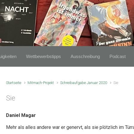
igkeiten
Wettbewerbstipps
Ausschreibung
Podcast
Startseite
Mitmach-Projekt
Schreibaufgabe Januar 2020
Sie
Sie
Daniel Magar
Mehr als alles andere war er genervt, als sie plötzlich im Tür