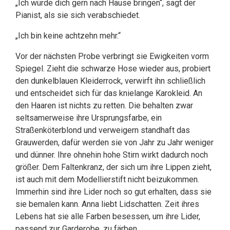
„Ich würde dich gern nach Hause bringen“, sagt der
Pianist, als sie sich verabschiedet.
„Ich bin keine achtzehn mehr.“
Vor der nächsten Probe verbringt sie Ewigkeiten vorm
Spiegel. Zieht die schwarze Hose wieder aus, probiert
den dunkelblauen Kleiderrock, verwirft ihn schließlich
und entscheidet sich für das knielange Karokleid. An
den Haaren ist nichts zu retten. Die behalten zwar
seltsamerweise ihre Ursprungsfarbe, ein
Straßenköterblond und verweigern standhaft das
Grauwerden, dafür werden sie von Jahr zu Jahr weniger
und dünner. Ihre ohnehin hohe Stirn wirkt dadurch noch
größer. Dem Faltenkranz, der sich um ihre Lippen zieht,
ist auch mit dem Modellierstift nicht beizukommen.
Immerhin sind ihre Lider noch so gut erhalten, dass sie
sie bemalen kann. Anna liebt Lidschatten. Zeit ihres
Lebens hat sie alle Farben besessen, um ihre Lider,
passend zur Garderobe, zu färben.