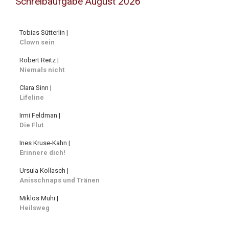
Schreibaufgabe August 2026
Tobias Sütterlin |
Clown sein
Robert Reitz |
Niemals nicht
Clara Sinn |
Lifeline
Irmi Feldman |
Die Flut
Ines Kruse-Kahn |
Erinnere dich!
Ursula Kollasch |
Anisschnaps und Tränen
Miklos Muhi |
Heilsweg