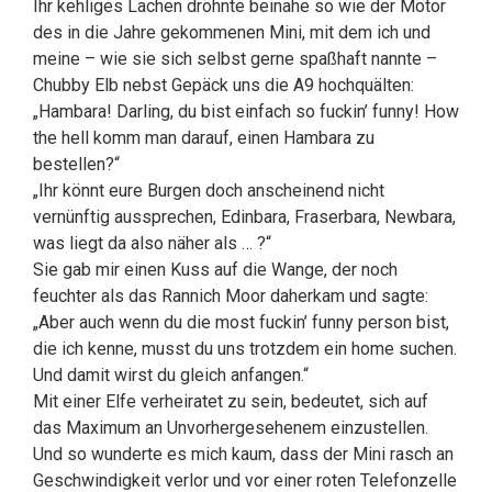
Ihr kehliges Lachen dröhnte beinahe so wie der Motor
des in die Jahre gekommenen Mini, mit dem ich und
meine – wie sie sich selbst gerne spaßhaft nannte –
Chubby Elb nebst Gepäck uns die A9 hochquälten:
„Hambara! Darling, du bist einfach so fuckin’ funny! How
the hell komm man darauf, einen Hambara zu
bestellen?“
„Ihr könnt eure Burgen doch anscheinend nicht
vernünftig aussprechen, Edinbara, Fraserbara, Newbara,
was liegt da also näher als … ?“
Sie gab mir einen Kuss auf die Wange, der noch
feuchter als das Rannich Moor daherkam und sagte:
„Aber auch wenn du die most fuckin’ funny person bist,
die ich kenne, musst du uns trotzdem ein home suchen.
Und damit wirst du gleich anfangen.“
Mit einer Elfe verheiratet zu sein, bedeutet, sich auf
das Maximum an Unvorhergesehenem einzustellen.
Und so wunderte es mich kaum, dass der Mini rasch an
Geschwindigkeit verlor und vor einer roten Telefonzelle