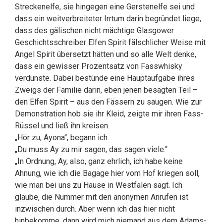
Streckenelfe, sie hingegen eine Gerstenelfe sei und
dass ein weitverbreiteter Irrtum darin begründet liege,
dass des gälischen nicht mächtige Glasgower
Geschichtsschreiber Elfen Spirit fälschlicher Weise mit
Angel Spirit übersetzt hätten und so alle Welt denke,
dass ein gewisser Prozentsatz von Fasswhisky
verdunste. Dabei bestünde eine Hauptaufgabe ihres
Zweigs der Familie darin, eben jenen besagten Teil –
den Elfen Spirit – aus den Fässern zu saugen. Wie zur
Demonstration hob sie ihr Kleid, zeigte mir ihren Fass-
Rüssel und ließ ihn kreisen.
„Hör zu, Ayona“, begann ich.
„Du muss Ay zu mir sagen, das sagen viele.“
„In Ordnung, Ay, also, ganz ehrlich, ich habe keine
Ahnung, wie ich die Bagage hier vom Hof kriegen soll,
wie man bei uns zu Hause in Westfalen sagt. Ich
glaube, die Nummer mit den anonymen Anrufen ist
inzwischen durch. Aber wenn ich das hier nicht
hinbekomme, dann wird mich niemand aus dem Adams-