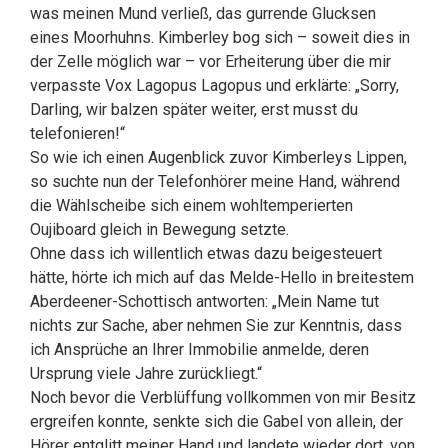
was meinen Mund verließ, das gurrende Glucksen
eines Moorhuhns. Kimberley bog sich – soweit dies in
der Zelle möglich war – vor Erheiterung über die mir
verpasste Vox Lagopus Lagopus und erklärte: „Sorry,
Darling, wir balzen später weiter, erst musst du
telefonieren!“
So wie ich einen Augenblick zuvor Kimberleys Lippen,
so suchte nun der Telefonhörer meine Hand, während
die Wählscheibe sich einem wohltemperierten
Oujiboard gleich in Bewegung setzte.
Ohne dass ich willentlich etwas dazu beigesteuert
hätte, hörte ich mich auf das Melde-Hello in breitestem
Aberdeener-Schottisch antworten: „Mein Name tut
nichts zur Sache, aber nehmen Sie zur Kenntnis, dass
ich Ansprüche an Ihrer Immobilie anmelde, deren
Ursprung viele Jahre zurückliegt.“
Noch bevor die Verblüffung vollkommen von mir Besitz
ergreifen konnte, senkte sich die Gabel von allein, der
Hörer entglitt meiner Hand und landete wieder dort, von