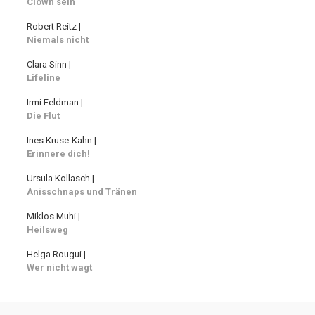
Clown sein
Robert Reitz |
Niemals nicht
Clara Sinn |
Lifeline
Irmi Feldman |
Die Flut
Ines Kruse-Kahn |
Erinnere dich!
Ursula Kollasch |
Anisschnaps und Tränen
Miklos Muhi |
Heilsweg
Helga Rougui |
Wer nicht wagt