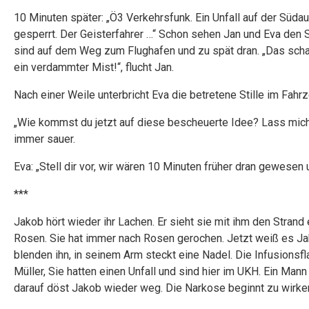
10 Minuten später: „Ö3 Verkehrsfunk. Ein Unfall auf der Süd
gesperrt. Der Geisterfahrer …“ Schon sehen Jan und Eva den Sta
sind auf dem Weg zum Flughafen und zu spät dran. „Das schaf
ein verdammter Mist!“, flucht Jan.
Nach einer Weile unterbricht Eva die betretene Stille im Fahrz
„Wie kommst du jetzt auf diese bescheuerte Idee? Lass mich
immer sauer.
Eva: „Stell dir vor, wir wären 10 Minuten früher dran gewesen 
***
Jakob hört wieder ihr Lachen. Er sieht sie mit ihm den Strand
Rosen. Sie hat immer nach Rosen gerochen. Jetzt weiß es J
blenden ihn, in seinem Arm steckt eine Nadel. Die Infusionsf
Müller, Sie hatten einen Unfall und sind hier im UKH. Ein Mann 
darauf döst Jakob wieder weg. Die Narkose beginnt zu wirke