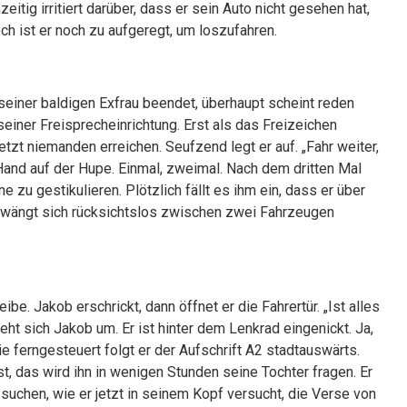
eitig irritiert darüber, dass er sein Auto nicht gesehen hat,
och ist er noch zu aufgeregt, um loszufahren.
seiner baldigen Exfrau beendet, überhaupt scheint reden
 seiner Freisprecheinrichtung. Erst als das Freizeichen
 jetzt niemanden erreichen. Seufzend legt er auf. „Fahr weiter,
e Hand auf der Hupe. Einmal, zweimal. Nach dem dritten Mal
e zu gestikulieren. Plötzlich fällt es ihm ein, dass er über
, zwängt sich rücksichtslos zwischen zwei Fahrzeugen
e. Jakob erschrickt, dann öffnet er die Fahrertür. „Ist alles
eht sich Jakob um. Er ist hinter dem Lenkrad eingenickt. Ja,
ie ferngesteuert folgt er der Aufschrift A2 stadtauswärts.
t, das wird ihn in wenigen Stunden seine Tochter fragen. Er
suchen, wie er jetzt in seinem Kopf versucht, die Verse von