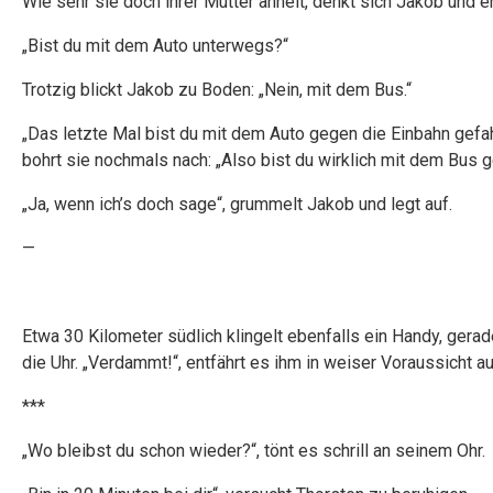
Wie sehr sie doch ihrer Mutter ähnelt, denkt sich Jakob und e
„Bist du mit dem Auto unterwegs?“
Trotzig blickt Jakob zu Boden: „Nein, mit dem Bus.“
„Das letzte Mal bist du mit dem Auto gegen die Einbahn gefah
bohrt sie nochmals nach: „Also bist du wirklich mit dem Bus 
„Ja, wenn ich’s doch sage“, grummelt Jakob und legt auf.
—
Etwa 30 Kilometer südlich klingelt ebenfalls ein Handy, gerad
die Uhr. „Verdammt!“, entfährt es ihm in weiser Voraussicht
***
„Wo bleibst du schon wieder?“, tönt es schrill an seinem Ohr.