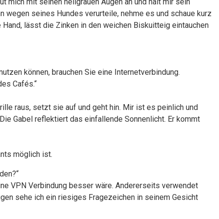
ut mich mit seinen hellgrauen Augen an und hält mir sein
 ihn wegen seines Hundes verurteile, nehme es und schaue kurz
 Hand, lässt die Zinken in den weichen Biskuitteig eintauchen
nutzen können, brauchen Sie eine Internetverbindung.
es Cafés.“
le raus, setzt sie auf und geht hin. Mir ist es peinlich und
 Die Gabel reflektiert das einfallende Sonnenlicht. Er kommt
nts möglich ist.
nden?“
s eine VPN Verbindung besser wäre. Andererseits verwendet
gen sehe ich ein riesiges Fragezeichen in seinem Gesicht