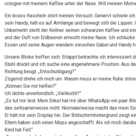
cologne mit meinem Kaffee unter der Nase. Will meinen Mome
Ein leises Rascheln stört meinen Versuch. Genervt schiele ich r
sein Handy, hält es auf Armlänge und bewegt still die Lippen. 
Unbemerkt stellt der Kellner seinen schwarzen Kaffee und ein
und der Duft von Erdbeeren erreicht meine Nase. Ich schlucke 
Essen und seine Augen wandern zwischen Gabel und Handy hi
Unsere Blicke treffen sich. Ertappt betrachte ich interessiert 
Stuhl drückt und ich suche eine angenehmere Position. Aus d
Richtung beugt. „Entschuldigung?“
Zögernd drehe ich mich um. Warum muss er meine Ruhe stören. 
„Können Sie mir helfen?“
Ich lächle unverbindlich. „Vielleicht?“
„Es tut mir leid. Mein Enkel hat mir über WhatsApp ein paar Bild
das seltsamerweise nicht. Normalerweise macht das mein So
Er hält mir sein Display hin. Der Bildschirmhintergrund zeig
Eltern haben sich einen Mops angeschafft. Als ich mich darüb
Kind hat Fell.“