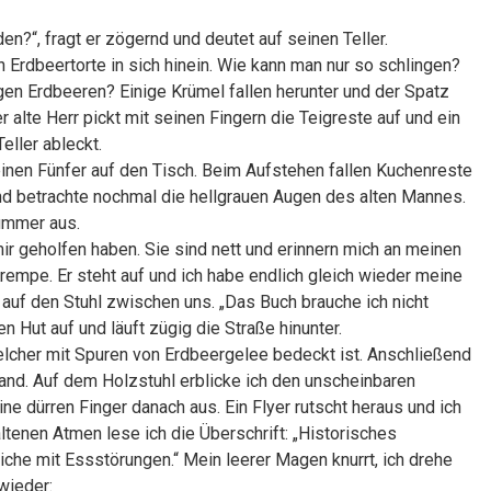
en?“, fragt er zögernd und deutet auf seinen Teller.
n Erdbeertorte in sich hinein. Wie kann man nur so schlingen?
gen Erdbeeren? Einige Krümel fallen herunter und der Spatz
 alte Herr pickt mit seinen Fingern die Teigreste auf und ein
eller ableckt.
einen Fünfer auf den Tisch. Beim Aufstehen fallen Kuchenreste
d betrachte nochmal die hellgrauen Augen des alten Mannes.
Kummer aus.
ir geholfen haben. Sie sind nett und erinnern mich an meinen
Krempe. Er steht auf und ich habe endlich gleich wieder meine
t auf den Stuhl zwischen uns. „Das Buch brauche ich nicht
nen Hut auf und läuft zügig die Straße hinunter.
 welcher mit Spuren von Erdbeergelee bedeckt ist. Anschließend
and. Auf dem Holzstuhl erblicke ich den unscheinbaren
ne dürren Finger danach aus. Ein Flyer rutscht heraus und ich
enen Atmen lese ich die Überschrift: „Historisches
iche mit Essstörungen.“ Mein leerer Magen knurrt, ich drehe
wieder: