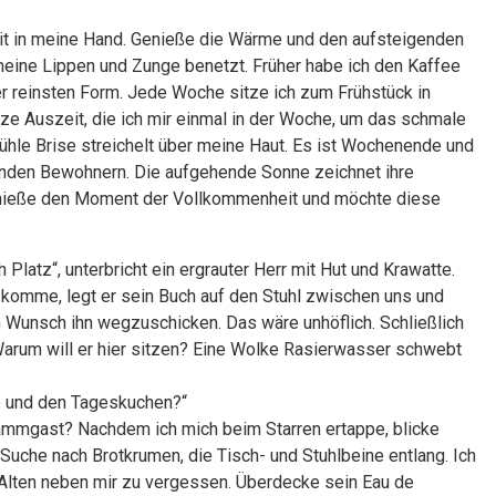
eit in meine Hand. Genieße die Wärme und den aufsteigenden
eine Lippen und Zunge benetzt. Früher habe ich den Kaffee
er reinsten Form. Jede Woche sitze ich zum Frühstück in
urze Auszeit, die ich mir einmal in der Woche, um das schmale
ühle Brise streichelt über meine Haut. Es ist Wochenende und
enden Bewohnern. Die aufgehende Sonne zeichnet ihre
enieße den Moment der Vollkommenheit und möchte diese
 Platz“, unterbricht ein ergrauter Herr mit Hut und Krawatte.
g komme, legt er sein Buch auf den Stuhl zwischen uns und
en Wunsch ihn wegzuschicken. Das wäre unhöflich. Schließlich
 Warum will er hier sitzen? Eine Wolke Rasierwasser schwebt
ee und den Tageskuchen?“
 Stammgast? Nachdem ich mich beim Starren ertappe, blicke
 Suche nach Brotkrumen, die Tisch- und Stuhlbeine entlang. Ich
 Alten neben mir zu vergessen. Überdecke sein Eau de