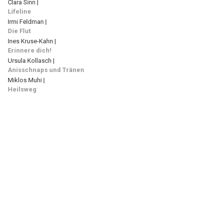
Clara Sinn |
Lifeline
Irmi Feldman |
Die Flut
Ines Kruse-Kahn |
Erinnere dich!
Ursula Kollasch |
Anisschnaps und Tränen
Miklos Muhi |
Heilsweg