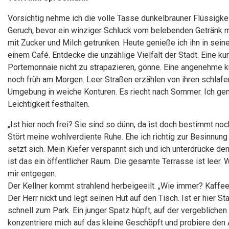
Vorsichtig nehme ich die volle Tasse dunkelbrauner Flüssigk
Geruch, bevor ein winziger Schluck vom belebenden Getränk m
mit Zucker und Milch getrunken. Heute genieße ich ihn in sein
einem Café. Entdecke die unzählige Vielfalt der Stadt. Eine k
Portemonnaie nicht zu strapazieren, gönne. Eine angenehme k
noch früh am Morgen. Leer Straßen erzählen von ihren schlaf
Umgebung in weiche Konturen. Es riecht nach Sommer. Ich g
Leichtigkeit festhalten.
„Ist hier noch frei? Sie sind so dünn, da ist doch bestimmt noch
Stört meine wohlverdiente Ruhe. Ehe ich richtig zur Besinnun
setzt sich. Mein Kiefer verspannt sich und ich unterdrücke d
ist das ein öffentlicher Raum. Die gesamte Terrasse ist leer.
mir entgegen.
Der Kellner kommt strahlend herbeigeeilt. „Wie immer? Kaff
Der Herr nickt und legt seinen Hut auf den Tisch. Ist er hier
schnell zum Park. Ein junger Spatz hüpft, auf der vergeblichen
konzentriere mich auf das kleine Geschöpft und probiere den