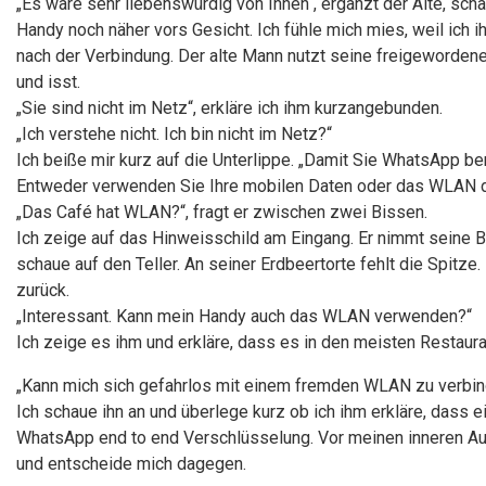
„Es wäre sehr liebenswürdig von Ihnen“, ergänzt der Alte, scha
Handy noch näher vors Gesicht. Ich fühle mich mies, weil ich
nach der Verbindung. Der alte Mann nutzt seine freigewordene
und isst.
„Sie sind nicht im Netz“, erkläre ich ihm kurzangebunden.
„Ich verstehe nicht. Ich bin nicht im Netz?“
Ich beiße mir kurz auf die Unterlippe. „Damit Sie WhatsApp be
Entweder verwenden Sie Ihre mobilen Daten oder das WLAN d
„Das Café hat WLAN?“, fragt er zwischen zwei Bissen.
Ich zeige auf das Hinweisschild am Eingang. Er nimmt seine Bril
schaue auf den Teller. An seiner Erdbeertorte fehlt die Spitze.
zurück.
„Interessant. Kann mein Handy auch das WLAN verwenden?“
Ich zeige es ihm und erkläre, dass es in den meisten Restaura
„Kann mich sich gefahrlos mit einem fremden WLAN zu verbi
Ich schaue ihn an und überlege kurz ob ich ihm erkläre, das
WhatsApp end to end Verschlüsselung. Vor meinen inneren Au
und entscheide mich dagegen.