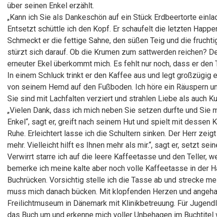
über seinen Enkel erzählt.
„Kann ich Sie als Dankeschön auf ein Stück Erdbeertorte einlad
Entsetzt schüttle ich den Kopf. Er schaufelt die letzten Happe
Schmeckt er die fettige Sahne, den süßen Teig und die fruchti
stürzt sich darauf. Ob die Krumen zum sattwerden reichen? Der
erneuter Ekel überkommt mich. Es fehlt nur noch, dass er den T
In einem Schluck trinkt er den Kaffee aus und legt großzügig 
von seinem Hemd auf den Fußboden. Ich höre ein Räuspern un
Sie sind mit Lachfalten verziert und strahlen Liebe als auch 
„Vielen Dank, dass ich mich neben Sie setzen durfte und Sie m
Enkel“, sagt er, greift nach seinem Hut und spielt mit dessen 
Ruhe. Erleichtert lasse ich die Schultern sinken. Der Herr zeig
mehr. Vielleicht hilft es Ihnen mehr als mir.“, sagt er, setzt sei
Verwirrt starre ich auf die leere Kaffeetasse und den Teller,
bemerke ich meine kalte aber noch volle Kaffeetasse in der H
Buchrücken. Vorsichtig stelle ich die Tasse ab und strecke mei
muss mich danach bücken. Mit klopfenden Herzen und angehalt
Freilichtmuseum in Dänemark mit Klinikbetreuung. Für Jugendl
das Buch um und erkenne mich voller Unbehagen im Buchtitel 