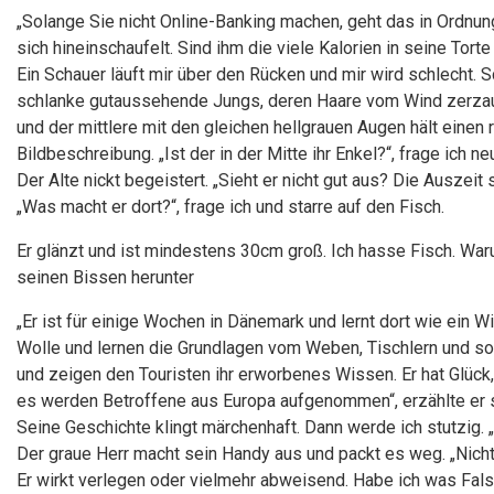
„Solange Sie nicht Online-Banking machen, geht das in Ordnung
sich hineinschaufelt. Sind ihm die viele Kalorien in seine Tor
Ein Schauer läuft mir über den Rücken und mir wird schlecht. S
schlanke gutaussehende Jungs, deren Haare vom Wind zerzaust
und der mittlere mit den gleichen hellgrauen Augen hält einen 
Bildbeschreibung. „Ist der in der Mitte ihr Enkel?“, frage ich ne
Der Alte nickt begeistert. „Sieht er nicht gut aus? Die Auszeit s
„Was macht er dort?“, frage ich und starre auf den Fisch.
Er glänzt und ist mindestens 30cm groß. Ich hasse Fisch. War
seinen Bissen herunter
„Er ist für einige Wochen in Dänemark und lernt dort wie ein 
Wolle und lernen die Grundlagen vom Weben, Tischlern und so
und zeigen den Touristen ihr erworbenes Wissen. Er hat Glück, 
es werden Betroffene aus Europa aufgenommen“, erzählte er st
Seine Geschichte klingt märchenhaft. Dann werde ich stutzig. 
Der graue Herr macht sein Handy aus und packt es weg. „Nicht 
Er wirkt verlegen oder vielmehr abweisend. Habe ich was Fal