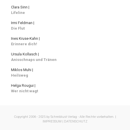
Clara Sinn |
Lifeline
Irmi Feldman |
Die Flut
Ines Kruse-Kahn |
Erinnere dich!
Ursula Kollasch |
Anisschnaps und Tränen
Miklos Muhi |
Heilsweg
Helga Rougui |
Wer nicht wagt
Copyright 2006 - 2025 by Schreiblust-Verlag - Alle Rechte vorbehalten. |
IMPRESSUM |
DATENSCHUTZ