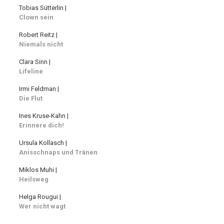
Tobias Sütterlin |
Clown sein
Robert Reitz |
Niemals nicht
Clara Sinn |
Lifeline
Irmi Feldman |
Die Flut
Ines Kruse-Kahn |
Erinnere dich!
Ursula Kollasch |
Anisschnaps und Tränen
Miklos Muhi |
Heilsweg
Helga Rougui |
Wer nicht wagt