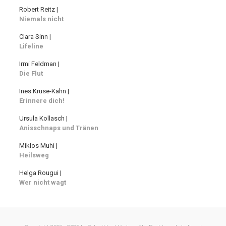
Robert Reitz |
Niemals nicht
Clara Sinn |
Lifeline
Irmi Feldman |
Die Flut
Ines Kruse-Kahn |
Erinnere dich!
Ursula Kollasch |
Anisschnaps und Tränen
Miklos Muhi |
Heilsweg
Helga Rougui |
Wer nicht wagt