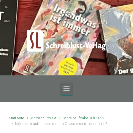
Zum Hauptinhalt springen
Startseite
Mitmach-Projekt
Schreibaufgabe Juli 2022
Mädels-Urlaub muss nicht im Chaos enden….oder doch?