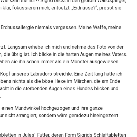
ie kann sie nur?! Sigrid blickt in den großen Wandspiegel,
 klar, fokussieren mich, entsetzt. „Erdnüsse?“, presst sie
ihre Erdnussallergie niemals vergessen. Meine Waffe, meine
ürzt. Langsam erhebe ich mich und nehme das Foto von der
 die übrig ist. Ich blicke in die harten Augen meines Vaters.
aben sie ihn schon immer als ein Monster ausgewiesen.
Kopf unseres Labradors streichle. Eine Zeit lang hatte ich
ebens nichts als die böse Hexe im Märchen, die am Ende
r Nacht in die sterbenden Augen eines Hundes blicken und
.
ur einen Mundwinkel hochgezogen und ihre ganze
nur nicht arrangiert, sondern wäre geradezu hineingezerrt
etten in Jules´ Futter, deren Form Sigrids Schlaftabletten