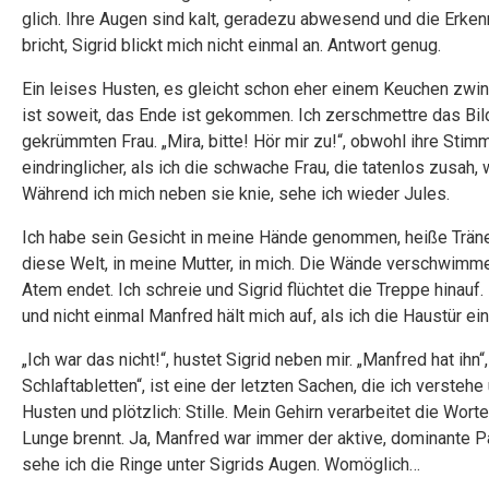
glich. Ihre Augen sind kalt, geradezu abwesend und die Erken
bricht, Sigrid blickt mich nicht einmal an. Antwort genug.
Ein leises Husten, es gleicht schon eher einem Keuchen zwin
ist soweit, das Ende ist gekommen. Ich zerschmettre das Bi
gekrümmten Frau. „Mira, bitte! Hör mir zu!“, obwohl ihre Stimme
eindringlicher, als ich die schwache Frau, die tatenlos zusah,
Während ich mich neben sie knie, sehe ich wieder Jules.
Ich habe sein Gesicht in meine Hände genommen, heiße Tränen 
diese Welt, in meine Mutter, in mich. Die Wände verschwimmen
Atem endet. Ich schreie und Sigrid flüchtet die Treppe hinauf.
und nicht einmal Manfred hält mich auf, als ich die Haustür ei
„Ich war das nicht!“, hustet Sigrid neben mir. „Manfred hat ihn
Schlaftabletten“, ist eine der letzten Sachen, die ich versteh
Husten und plötzlich: Stille. Mein Gehirn verarbeitet die Wor
Lunge brennt. Ja, Manfred war immer der aktive, dominante Pa
sehe ich die Ringe unter Sigrids Augen. Womöglich…