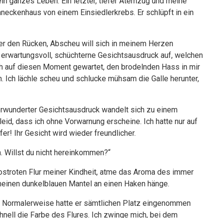
ein ganzes Leben. Ein letzter, tiefer Atemzug und meine
neckenhaus von einem Einsiedlerkrebs. Er schlüpft in ein
ber den Rücken, Abscheu will sich in meinem Herzen
n erwartungsvoll, schüchterne Gesichtsausdruck auf, welchen
ch auf diesen Moment gewartet, den brodelnden Hass in mir
 Ich lächle scheu und schlucke mühsam die Galle herunter,
 verwunderter Gesichtsausdruck wandelt sich zu einem
eid, dass ich ohne Vorwarnung erscheine. Ich hatte nur auf
er! Ihr Gesicht wird wieder freundlicher.
h. Willst du nicht hereinkommen?“
 rostroten Flur meiner Kindheit, atme das Aroma des immer
 meinen dunkelblauen Mantel an einen Haken hänge.
?“ Normalerweise hatte er sämtlichen Platz eingenommen
nell die Farbe des Flures. Ich zwinge mich, bei dem