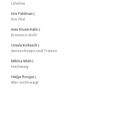
Lifeline
Irmi Feldman |
Die Flut
Ines Kruse-Kahn |
Erinnere dich!
Ursula Kollasch |
Anisschnaps und Tränen
Miklos Muhi |
Heilsweg
Helga Rougui |
Wer nicht wagt