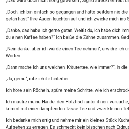
„Das wäre doch nicht nötig gewesen“, Sigrid streckt erfreut 
„Doch, ich bin einfach so gegangen und hatte seitdem nie die
getan hast.“ Ihre Augen leuchten auf und ich zwicke mich ins 
„Danke, das habe ich gerne getan. Weißt du, ich habe dich im
du einen Kaffee haben?“ Ich beiße die Zähne zusammen. Gedu
„Nein danke, aber ich würde einen Tee nehmen“, erwidre ich u
Worten:
„Dann mache ich uns welchen. Kräutertee, wie immer?“, in di
„Ja, gerne“, rufe ich ihr hinterher.
Ich höre sein Röcheln, spüre meine Schritte, wie ich erschr
Ich mustre meine Hände, den Holztisch unter ihnen, versuche, d
kommt mit einer dampfenden Tasse Tee und zwei kleinen Tell
Ich bedanke mich artig und nehme mir ein kleines Stück Kuchen
Aufsehen zu erregen. Es schmeckt kein bisschen nach Erdnuss.