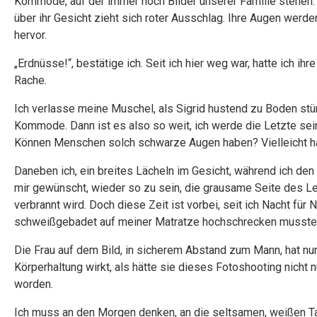
Kommode, auf der immer noch Bilder unserer Familie stehen. W
über ihr Gesicht zieht sich roter Ausschlag. Ihre Augen werden
hervor.
„Erdnüsse!“, bestätige ich. Seit ich hier weg war, hatte ich 
Rache.
Ich verlasse meine Muschel, als Sigrid hustend zu Boden st
Kommode. Dann ist es also so weit, ich werde die Letzte sein,
Können Menschen solch schwarze Augen haben? Vielleicht h
Daneben ich, ein breites Lächeln im Gesicht, während ich den 
mir gewünscht, wieder so zu sein, die grausame Seite des L
verbrannt wird. Doch diese Zeit ist vorbei, seit ich Nacht fü
schweißgebadet auf meiner Matratze hochschrecken musste
Die Frau auf dem Bild, in sicherem Abstand zum Mann, hat n
Körperhaltung wirkt, als hätte sie dieses Fotoshooting nicht 
worden.
Ich muss an den Morgen denken, an die seltsamen, weißen Tabl