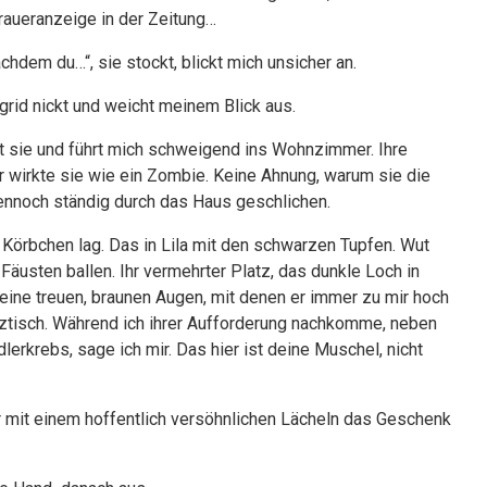
raueranzeige in der Zeitung…
achdem du…“, sie stockt, blickt mich unsicher an.
igrid nickt und weicht meinem Blick aus.
nickt sie und führt mich schweigend ins Wohnzimmer. Ihre
r wirkte sie wie ein Zombie. Keine Ahnung, warum sie die
dennoch ständig durch das Haus geschlichen.
in Körbchen lag. Das in Lila mit den schwarzen Tupfen. Wut
äusten ballen. Ihr vermehrter Platz, das dunkle Loch in
ne treuen, braunen Augen, mit denen er immer zu mir hoch
lztisch. Während ich ihrer Aufforderung nachkomme, neben
erkrebs, sage ich mir. Das hier ist deine Muschel, nicht
ihr mit einem hoffentlich versöhnlichen Lächeln das Geschenk