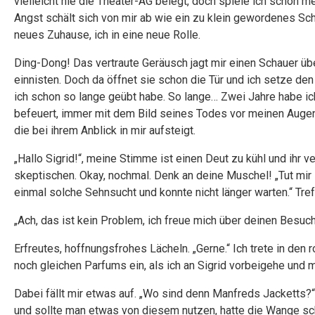
vielleicht nie die Theater-AG belegt, doch spiele ich schon m
Angst schält sich von mir ab wie ein zu klein gewordenes Sch
neues Zuhause, ich in eine neue Rolle.
Ding-Dong! Das vertraute Geräusch jagt mir einen Schauer ü
einnisten. Doch da öffnet sie schon die Tür und ich setze de
ich schon so lange geübt habe. So lange… Zwei Jahre habe i
befeuert, immer mit dem Bild seines Todes vor meinen Augen.
die bei ihrem Anblick in mir aufsteigt.
„Hallo Sigrid!“, meine Stimme ist einen Deut zu kühl und ihr
skeptischen. Okay, nochmal. Denk an deine Muschel! „Tut mir l
einmal solche Sehnsucht und konnte nicht länger warten.“ Treff
„Ach, das ist kein Problem, ich freue mich über deinen Besuc
Erfreutes, hoffnungsfrohes Lächeln. „Gerne.“ Ich trete in den
noch gleichen Parfums ein, als ich an Sigrid vorbeigehe und
Dabei fällt mir etwas auf. „Wo sind denn Manfreds Jacketts
und sollte man etwas von diesem nutzen, hatte die Wange sch