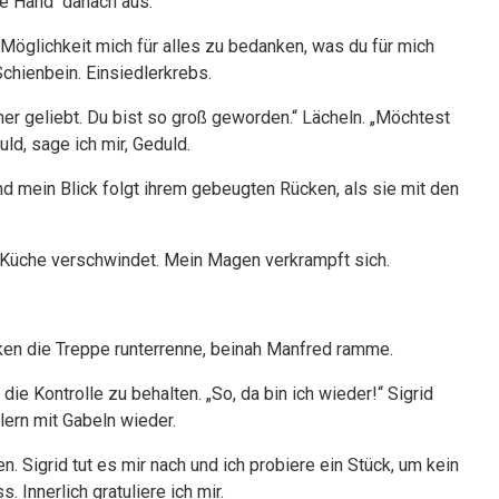
die Hand danach aus.
 Möglichkeit mich für alles zu bedanken, was du für mich
Schienbein. Einsiedlerkrebs.
mer geliebt. Du bist so groß geworden.“ Lächeln. „Möchtest
ld, sage ich mir, Geduld.
nd mein Blick folgt ihrem gebeugten Rücken, als sie mit den
e Küche verschwindet. Mein Magen verkrampft sich.
ocken die Treppe runterrenne, beinah Manfred ramme.
ie Kontrolle zu behalten. „So, da bin ich wieder!“ Sigrid
ern mit Gabeln wieder.
. Sigrid tut es mir nach und ich probiere ein Stück, um kein
 Innerlich gratuliere ich mir.