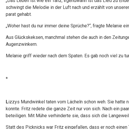
„Das Leben ist wie ein Tanz, irgendwann ist das Lied zu End
schwingt die Melodie in der Luft nach und erzählt von unser
parat gehabt.
„Woher hast du nur immer deine Sprüche?“, fragte Melanie ei
Aus Glückskeksen, manchmal stehen die auch in den Zeitunge
Augenzwinkern.
Melanie griff wieder nach dem Spaten. Es gab noch viel zu tu
*
L
izzys Mundwinkel taten vom Lächeln schon weh. Sie hatte ni
konnte. Fritz redete die ganze Zeit nur von sich. Nach ein p
beteiligen. Mit Mühe verhinderte sie, dass sich die Langewei
Statt des Picknicks war Fritz eingefallen, dass er noch einen 