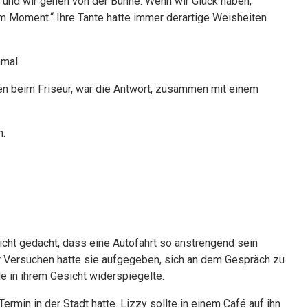
e und wir gehen von der Bühne. Wenn wir Glück haben,
em Moment.“ Ihre Tante hatte immer derartige Weisheiten
nmal.
n beim Friseur, war die Antwort, zusammen mit einem
n.
cht gedacht, dass eine Autofahrt so anstrengend sein
aar Versuchen hatte sie aufgegeben, sich an dem Gespräch zu
le in ihrem Gesicht widerspiegelte.
Termin in der Stadt hatte. Lizzy sollte in einem Café auf ihn