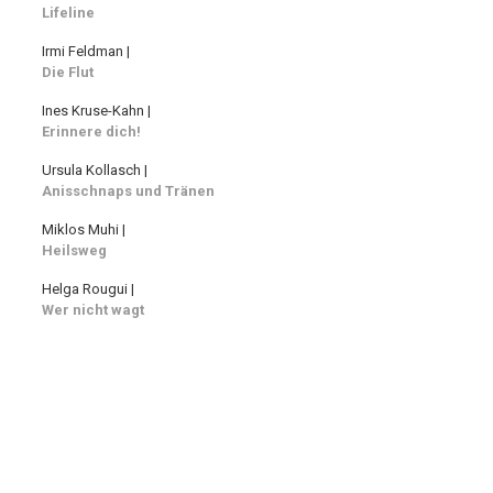
Lifeline
Irmi Feldman |
Die Flut
Ines Kruse-Kahn |
Erinnere dich!
Ursula Kollasch |
Anisschnaps und Tränen
Miklos Muhi |
Heilsweg
Helga Rougui |
Wer nicht wagt