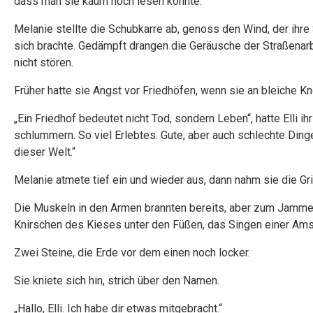
dass man sie kaum noch lesen konnte.
Melanie stellte die Schubkarre ab, genoss den Wind, der ihre
sich brachte. Gedämpft drangen die Geräusche der Straßenarb
nicht stören.
Früher hatte sie Angst vor Friedhöfen, wenn sie an bleiche Kn
„Ein Friedhof bedeutet nicht Tod, sondern Leben“, hatte Elli ih
schlummern. So viel Erlebtes. Gute, aber auch schlechte Dinge
dieser Welt.“
Melanie atmete tief ein und wieder aus, dann nahm sie die Grif
Die Muskeln in den Armen brannten bereits, aber zum Jammern 
Knirschen des Kieses unter den Füßen, das Singen einer Amse
Zwei Steine, die Erde vor dem einen noch locker.
Sie kniete sich hin, strich über den Namen.
„Hallo, Elli. Ich habe dir etwas mitgebracht.“