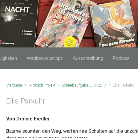
igkeiten
Wettbewerbstipps
Ausschreibung
Podcast
Startseite
Mitmach-Projekt
Schreibaufgabe Juni 2017
Ellis Parkuhr
Ellis Parkuhr
Von Denise Fiedler
B
äume säumten den Weg, warfen ihre Schatten auf die unzähl