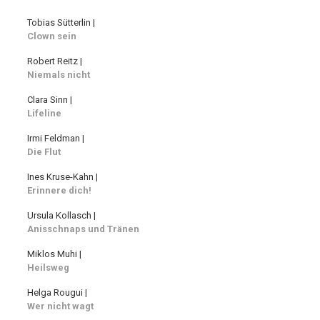
Tobias Sütterlin |
Clown sein
Robert Reitz |
Niemals nicht
Clara Sinn |
Lifeline
Irmi Feldman |
Die Flut
Ines Kruse-Kahn |
Erinnere dich!
Ursula Kollasch |
Anisschnaps und Tränen
Miklos Muhi |
Heilsweg
Helga Rougui |
Wer nicht wagt