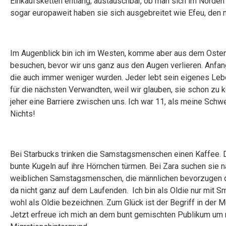
Einkaufsketten entlang, austauschbar, ob man sich im Norden
sogar europaweit haben sie sich ausgebreitet wie Efeu, den
Im Augenblick bin ich im Westen, komme aber aus dem Osten. 
besuchen, bevor wir uns ganz aus den Augen verlieren. Anfan
die auch immer weniger wurden. Jeder lebt sein eigenes Lebe
für die nächsten Verwandten, weil wir glauben, sie schon zu
jeher eine Barriere zwischen uns. Ich war 11, als meine Schw
Nichts!
Bei Starbucks trinken die Samstagsmenschen einen Kaffee. Di
bunte Kugeln auf ihre Hörnchen türmen. Bei Zara suchen sie n
weiblichen Samstagsmenschen, die männlichen bevorzugen die
da nicht ganz auf dem Laufenden. Ich bin als Oldie nur mit 
wohl als Oldie bezeichnen. Zum Glück ist der Begriff in der M
Jetzt erfreue ich mich an dem bunt gemischten Publikum um m