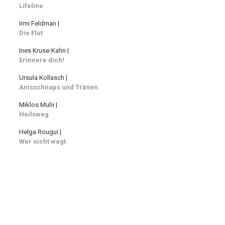
Lifeline
Irmi Feldman |
Die Flut
Ines Kruse-Kahn |
Erinnere dich!
Ursula Kollasch |
Anisschnaps und Tränen
Miklos Muhi |
Heilsweg
Helga Rougui |
Wer nicht wagt