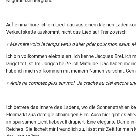
Migrationshintergrund.
Auf einmal höre ich ein Lied, das aus einem kleinen Laden kom
Verkaufskette auskommt, nicht das Lied auf Französisch.
« Ma mère voici le temps venu d’aller prier pour mon salut. M
Ich bin vollkommen elektrisiert. Ich kenne Jacques Brel, ich 
längst tot ist. Im Übrigen heiße ich Mathilde. Das haben mei
habe ich mich vollkommen mit meinem Namen versöhnt. Gern w
« Amis ne comptez plus sur moi. Je crache au ciel encore une
Ich betrete das Innere des Ladens, wo die Sonnenstrahlen kei
Flohmarkt aus dem gleichnamigen Film. Auch hier gibt es alle
im sparsamen Licht liebevoll drapiert. Eine elegante Dame in 
Reiches. Sie lächelt mir freundlich zu, lässt mir Zeit für mein