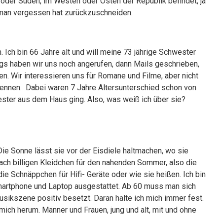
 oder Süden, im Westen oder Osten der Republik befindet, ja
 man vergessen hat zurückzuschneiden.
Ich bin 66 Jahre alt und will meine 73 jährige Schwester
gs haben wir uns noch angerufen, dann Mails geschrieben,
n. Wir interessieren uns für Romane und Filme, aber nicht
 kennen. Dabei waren 7 Jahre Altersunterschied schon von
ester aus dem Haus ging. Also, was weiß ich über sie?
e Sonne lässt sie vor der Eisdiele haltmachen, wo sie
ach billigen Kleidchen für den nahenden Sommer, also die
 Schnäppchen für Hifi- Geräte oder wie sie heißen. Ich bin
Smartphone und Laptop ausgestattet. Ab 60 muss man sich
usikszene positiv besetzt. Daran halte ich mich immer fest.
ich herum. Männer und Frauen, jung und alt, mit und ohne