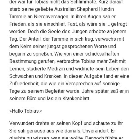
der war für Tobias nicht das Schlimmste. Kurz darauf
starb seine geliebte Australian Shepherd Hündin
Tammie an Nierenversagen. In ihren Augen sah er
Frieden, als sie einschlief. Fast, als wäre sie … gefragt
worden. Doch die Seele des Jungen erbebte an jenem
Tag. Der Anteil, der Tammie in sich trug, verwuchs mit
dem Keim seiner jüngst gesprochenen Worte und
begann zu sprießen.
Wie von einer schicksalhaften
Bestimmung gerufen, verbrachte Tobias mehr Zeit mit
Lernen, studierte Medizin und widmete sein Leben den
Schwachen und Kranken. In dieser Aufgabe fand er eine
Zufriedenheit, die wie ein Versprechen auf sonnige
Tage zu seinem Begleiter wurde. Jahre später saß er in
seinem Büro und las ein Krankenblatt.
»Hallo Tobias.«
Verwundert drehte er seinen Kopf und schaute zu ihr.
Sie sah genauso aus wie damals. Unverändert. Er
glaubte zu wissen, was sie wollte. Dennoch fühlte er