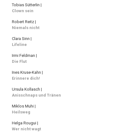
Tobias Sütterlin |
Clown sein
Robert Reitz |
Niemals nicht
Clara Sinn |
Lifeline
Irmi Feldman |
Die Flut
Ines Kruse-Kahn |
Erinnere dich!
Ursula Kollasch |
Anisschnaps und Tränen
Miklos Muhi |
Heilsweg
Helga Rougui |
Wer nicht wagt