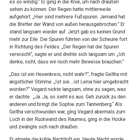
es so windig.“ Er ging in die Knie, um nach draußen
sehen zu können. Der Regen hatte mittlerweile
aufgehört. „Hier sind mehrere Fußspuren. Jemand hat
die Bretter der Wand von außen herausgebrochen.“ Er
stand langsam wieder auf. Jetzt gab es keinen Grund
mehr zur Eile. Die Spuren führten von der Scheune fort
in Richtung des Feldes. „Der Regen hat die Spuren
verwischt“, sagte er und drehte sich langsam um. „Ich
denke, nicht, dass wir noch mehr Beweise brauchen.“
„Das ist ein Hexenkreis, nicht wahr?“, fragte Geltha mit
ängstlicher Stimme. „Ist sie….ist Lenia hier umgebracht
worden?“ Vegard nickte langsam, ohne zu sagen, was
er dachte. „Ja. Ja, so sieht es aus. Geh zurück zu den
anderen und bringt die Sophie zum Tannenberg.“ Als
Geltha verschwunden war, ging Vegard abermals zum
Loch in der Rückwand des Raumes, ging in die Hocke
und zwängte sich nach draußen.
Er atmete die kühle Nachtluft ein. Heute Nacht würde