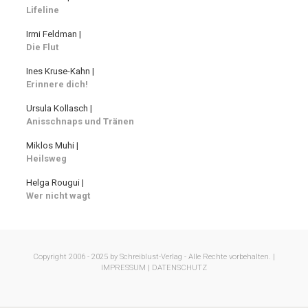
Lifeline
Irmi Feldman |
Die Flut
Ines Kruse-Kahn |
Erinnere dich!
Ursula Kollasch |
Anisschnaps und Tränen
Miklos Muhi |
Heilsweg
Helga Rougui |
Wer nicht wagt
Copyright 2006 - 2025 by Schreiblust-Verlag - Alle Rechte vorbehalten. |
IMPRESSUM |
DATENSCHUTZ