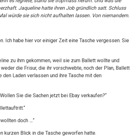
enn es regnete, stand sie tropfnass herum. Und was die
herzhaft. Jaqueline hatte ihren Job gründlich satt. Schluss
s Mal würde sie sich nicht aufhalten lassen. Von niemandem.
n. Ich habe hier vor einiger Zeit eine Tasche vergessen. Sie
ueline zu ihm gekommen, weil sie zum Ballett wollte und
m weder die Frisur, die ihr vorschwebte, noch der Plan, Ballett
sie den Laden verlassen und ihre Tasche mit den
„Wollen Sie die Sachen jetzt bei Ebay verkaufen?“
ttauftritt.“
wollten doch
…
“
n kurzen Blick in die Tasche geworfen hatte.