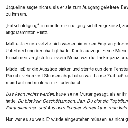
Jaqueline sagte nichts, als er sie zum Ausgang geleitete. Bevo
zu ihm um.
„Entschuldigung“, murmelte sie und ging sichtbar geknickt, ab
angestammten Platz.
Maître Jacques setzte sich wieder hinter den Empfangstresen.
Unterbrechung beschäftigt hatte, Kontoauszüge. Seine Miene
Einnahmen verglich. In diesem Monat war die Diskrepanz be
Müde ließ er die Auszüge sinken und starrte aus dem Fenster
Parkuhr schon seit Stunden abgelaufen war. Lange Zeit saß e
stand auf und schloss die Ladentür ab.
Das kann nichts werden,
hatte seine Mutter gesagt, als er ih
hatte.
Du bist kein Geschäftsmann, Jan. Du bist ein Tagträume
Fantasienamen und Aus-dem-Fenster-starren kann man kein 
Nun war es so weit. Er würde eingestehen müssen, es nicht ge