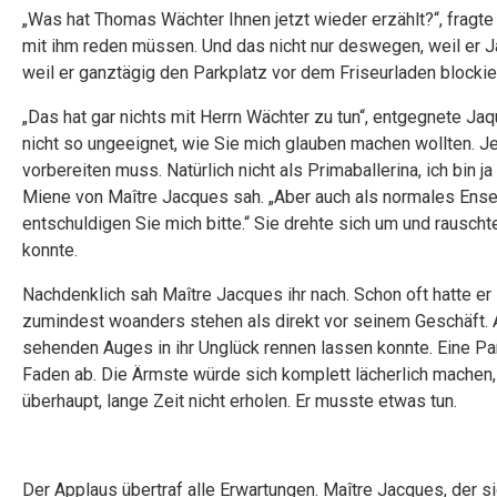
„Was hat Thomas Wächter Ihnen jetzt wieder erzählt?“, fragte
mit ihm reden müssen. Und das nicht nur deswegen, weil er J
weil er ganztägig den Parkplatz vor dem Friseurladen blockier
„Das hat gar nichts mit Herrn Wächter zu tun“, entgegnete Jaq
nicht so ungeeignet, wie Sie mich glauben machen wollten. Jed
vorbereiten muss. Natürlich nicht als Primaballerina, ich bin ja 
Miene von Maître Jacques sah. „Aber auch als normales Ense
entschuldigen Sie mich bitte.“ Sie drehte sich um und rausch
konnte.
Nachdenklich sah Maître Jacques ihr nach. Schon oft hatte 
zumindest woanders stehen als direkt vor seinem Geschäft. A
sehenden Auges in ihr Unglück rennen lassen konnte. Eine Par
Faden ab. Die Ärmste würde sich komplett lächerlich machen, 
überhaupt, lange Zeit nicht erholen. Er musste etwas tun.
Der Applaus übertraf alle Erwartungen. Maître Jacques, der si