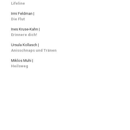
Lifeline
Irmi Feldman |
Die Flut
Ines Kruse-Kahn |
Erinnere dich!
Ursula Kollasch |
Anisschnaps und Tränen
Miklos Muhi |
Heilsweg