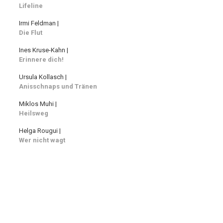
Lifeline
Irmi Feldman |
Die Flut
Ines Kruse-Kahn |
Erinnere dich!
Ursula Kollasch |
Anisschnaps und Tränen
Miklos Muhi |
Heilsweg
Helga Rougui |
Wer nicht wagt