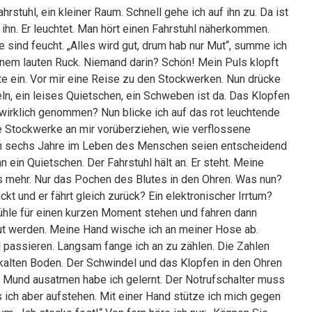
rstuhl, ein kleiner Raum. Schnell gehe ich auf ihn zu. Da ist
 ihn. Er leuchtet. Man hört einen Fahrstuhl näherkommen.
 sind feucht. „Alles wird gut, drum hab nur Mut“, summe ich
 einem lauten Ruck. Niemand darin? Schön! Mein Puls klopft
ete ein. Vor mir eine Reise zu den Stockwerken. Nun drücke
tteln, ein leises Quietschen, ein Schweben ist da. Das Klopfen
 wirklich genommen? Nun blicke ich auf das rot leuchtende
ie Stockwerke an mir vorüberziehen, wie verflossene
 ersten sechs Jahre im Leben des Menschen seien entscheidend
 ein Quietschen. Der Fahrstuhl hält an. Er steht. Meine
ts mehr. Nur das Pochen des Blutes in den Ohren. Was nun?
ckt und er fährt gleich zurück? Ein elektronischer Irrtum?
rstühle für einen kurzen Moment stehen und fahren dann
 gut werden. Meine Hand wische ich an meiner Hose ab.
el passieren. Langsam fange ich an zu zählen. Die Zahlen
n kalten Boden. Der Schwindel und das Klopfen in den Ohren
n Mund ausatmen habe ich gelernt. Der Notrufschalter muss
ich aber aufstehen. Mit einer Hand stütze ich mich gegen