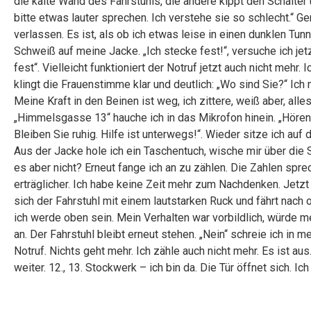
die kalte Wand des Fahrstuhls, die andere kippt den Schalter u
bitte etwas lauter sprechen. Ich verstehe sie so schlecht.“ G
verlassen. Es ist, als ob ich etwas leise in einen dunklen Tun
Schweiß auf meine Jacke. „Ich stecke fest!“, versuche ich jet
fest“. Vielleicht funktioniert der Notruf jetzt auch nicht mehr.
klingt die Frauenstimme klar und deutlich: „Wo sind Sie?“ Ich
Meine Kraft in den Beinen ist weg, ich zittere, weiß aber, al
„Himmelsgasse 13“ hauche ich in das Mikrofon hinein. „Hören
Bleiben Sie ruhig. Hilfe ist unterwegs!“. Wieder sitze ich auf 
Aus der Jacke hole ich ein Taschentuch, wische mir über die St
es aber nicht? Erneut fange ich an zu zählen. Die Zahlen spre
erträglicher. Ich habe keine Zeit mehr zum Nachdenken. Jetzt
sich der Fahrstuhl mit einem lautstarken Ruck und fährt nach obe
ich werde oben sein. Mein Verhalten war vorbildlich, würde 
an. Der Fahrstuhl bleibt erneut stehen. „Nein“ schreie ich in m
Notruf. Nichts geht mehr. Ich zähle auch nicht mehr. Es ist aus.
weiter. 12., 13. Stockwerk – ich bin da. Die Tür öffnet sich. 