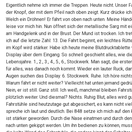
Eigentlich nehme ich immer die Treppen. Heute nicht. Unser Fah
der Knopf, der mit dem Pfeil nach oben zeigt. Kurz drücke ich
Welch ein Dröhnen! Er fährt von oben nach unten. Meine Hände
leise vor mich hin. Nun öffnet sich der metallische Sarg mit
am Handgelenk und in der Brust. Der Mund ist trocken. Ich tr
ich auf die letzte Zahl: 13. Die Fahrt beginnt, ein leichtes Rü
im Kopf wird stärker. Habe ich heute meine Blutdrucktablette
Display über dem Eingang. So schnell geschieht alles, wie d
Lebensjahre. 1., 2., 3., 4., 5., 6., Stockwerk. Man sagt, die
für alles, was danach noch kommt. Wieder ein lauter Ruck, dann
Augen suchen das Display. 6. Stockwerk. Ruhe. Ich höre nich
Warum fährt er nicht weiter? Vielleicht hat unten jemand gedrü
Nein, er ist still. Ganz still. Ich weiß, manchmal bleiben Fah
plötzlich weiter. Und diesmal? Nichts. Ruhig Blut, alles wird
Fahrstühle sind heutzutage gut abgesichert, es kann nicht vi
spreche ich laut und deutlich. Bei 848 setze ich mich auf de
ist stärker geworden. Durch die Nase einatmen und durch de
nach unten gekippt werden. Um ihn bedienen zu können, muss 