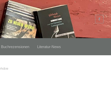
Buchrezensionen
Literatur-News
phobie