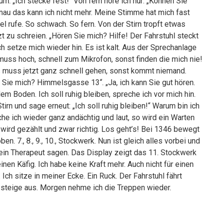
m. „Ich stecke fest!“ Von fern höre ich nur: „Können Sie
enau das kann ich nicht mehr. Meine Stimme hat mich fast
nel rufe. So schwach. So fern. Von der Stirn tropft etwas
zt zu schreien. „Hören Sie mich? Hilfe! Der Fahrstuhl steckt
 Ich setze mich wieder hin. Es ist kalt. Aus der Sprechanlage
 muss hoch, schnell zum Mikrofon, sonst finden die mich nie!
les muss jetzt ganz schnell gehen, sonst kommt niemand.
 Sie mich? Himmelsgasse 13“. „Ja, ich kann Sie gut hören.
dem Boden. Ich soll ruhig bleiben, spreche ich vor mich hin.
irn und sage erneut: „Ich soll ruhig bleiben!“ Warum bin ich
che ich wieder ganz andächtig und laut, so wird ein Warten
 wird gezählt und zwar richtig. Los geht’s! Bei 1346 bewegt
n. 7., 8., 9., 10., Stockwerk. Nun ist gleich alles vorbei und
mein Therapeut sagen. Das Display zeigt das 11. Stockwerk
einen Käfig. Ich habe keine Kraft mehr. Auch nicht für einen
 Ich sitze in meiner Ecke. Ein Ruck. Der Fahrstuhl fährt
Ich steige aus. Morgen nehme ich die Treppen wieder.