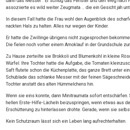
dann das Messer“. Er schlug das Fenster und den Weg nach Ha
assoziierte es wild weiter Zeugmata … die ein Gesicht jäh unt
In diesem Fall hatte die Frau wohl den Augenblick des scha
nackten Hals zu halten. Alles nur wegen der Kinder.
Er hatte die Zwillinge übrigens nicht zugesprochen bekommen.
Die fielen noch vorher einem Amoklauf in der Grundschule zu
Zu Hause zerteilte sie Brokkoli und Blumenkohl in kleine Rö
Würfel. Ihre Tochter hatte die Aufgabe, die Tomaten kleinzus
Saft flutete schon die Küchenplatte, das ganze Brett unter e
Schublade das schlanke Messer mit der feinen Sägeschneide, 
Tochter anstatt des alten Hümmelchens hin.
Wenn sie eins konnte, dann Minitraumata sofort entschärfen. S
hellen Erste-Hilfe-Lächeln beizuspringen, wenn etwas aus de
Erschütterung zu hinterlassen drohte. Gerade, wenn sie selbs
Kein Schutzraum lässt sich ein Leben lang aufrechterhalten.