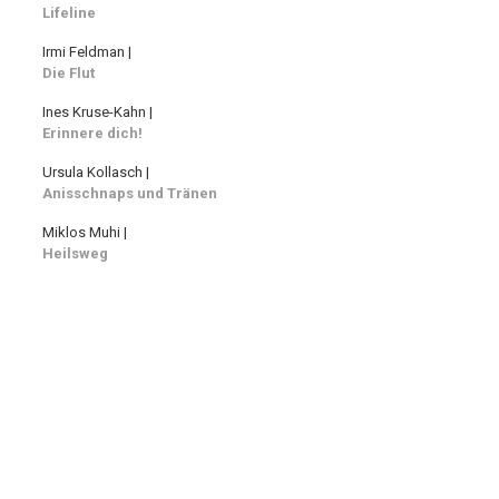
Lifeline
Irmi Feldman |
Die Flut
Ines Kruse-Kahn |
Erinnere dich!
Ursula Kollasch |
Anisschnaps und Tränen
Miklos Muhi |
Heilsweg