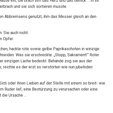
use ein, sie brach ihm das Herz und das Genick … In ihr
erbrach und sie sich sortieren musste.
rfen Abbremsens genutzt, ihm das Messer gleich an den
 Sie auch nicht.
m Opfer.
schen, hackte rote sowie gelbe Paprikaschoten in winzige
chneiden. Was sie erschreckte. „Stopp, Sakrament!“ Roter
iner einzigen Lache bedeckt. Behände zog sie aus der
reichte es der erst so verstörten wie nun jubelnden
ich oder ihren Lieben auf der Stelle mit einem so breit- wie
m Ruder lief, eine Bestürzung zu verursachen oder eine
t die Ursache …