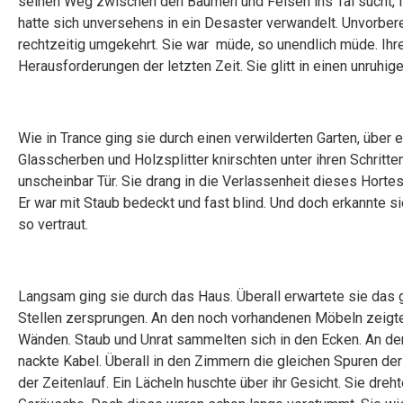
seinen Weg zwischen den Bäumen und Felsen ins Tal sucht,
hatte sich unversehens in ein Desaster verwandelt. Unvorbe
rechtzeitig umgekehrt. Sie war müde, so unendlich müde. Ihr
Herausforderungen der letzten Zeit. Sie glitt in einen unruh
Wie in Trance ging sie durch einen verwilderten Garten, über
Glasscherben und Holzsplitter knirschten unter ihren Schritt
unscheinbar Tür. Sie drang in die Verlassenheit dieses Horte
Er war mit Staub bedeckt und fast blind. Und doch erkannte sie
so vertraut.
Langsam ging sie durch das Haus. Überall erwartete sie das g
Stellen zersprungen. An den noch vorhandenen Möbeln zeigte 
Wänden. Staub und Unrat sammelten sich in den Ecken. An de
nackte Kabel. Überall in den Zimmern die gleichen Spuren de
der Zeitenlauf. Ein Lächeln huschte über ihr Gesicht. Sie dreh