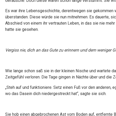
Geräusche. Doch diese waren schon lange verstummt. Sie wis
Es war ihre Lebensgeschichte, derentwegen sie gekommen wa
überstanden. Diese würde sie nun mitnehmen. Es dauerte, sich
Abschied von einem ihr vertrauten Leben, in das sie nie mehr
hatte sie gesehen.
Vergiss nie, dich an das Gute zu erinnern und dem weniger G
Wie lange schon saß sie in der kleinen Nische und wartete da
Zeitgefühl verloren. Die Tage gingen in Nächte über und die
„Steh auf und funktioniere. Setz einen Fuß vor den anderen, eg
wo das Dasein dich niedergestreckt hat“, sagte sie sich.
Sie hob einen abgebrochenen Ast vom Boden auf, entfernte Bl