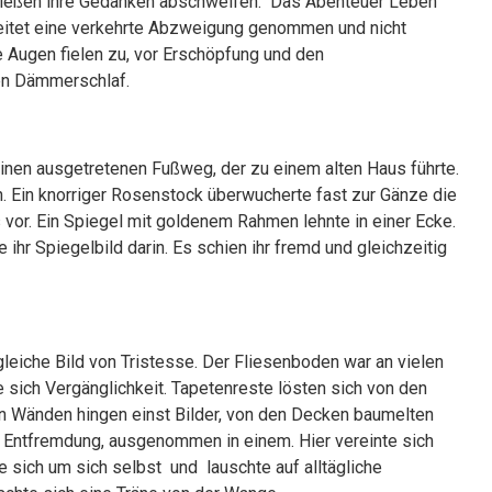
 ließen ihre Gedanken abschweifen. Das Abenteuer Leben
reitet eine verkehrte Abzweigung genommen und nicht
e Augen fielen zu, vor Erschöpfung und den
igen Dämmerschlaf.
 einen ausgetretenen Fußweg, der zu einem alten Haus führte.
en. Ein knorriger Rosenstock überwucherte fast zur Gänze die
s vor. Ein Spiegel mit goldenem Rahmen lehnte in einer Ecke.
 ihr Spiegelbild darin. Es schien ihr fremd und gleichzeitig
leiche Bild von Tristesse. Der Fliesenboden war an vielen
sich Vergänglichkeit. Tapetenreste lösten sich von den
n Wänden hingen einst Bilder, von den Decken baumelten
r Entfremdung, ausgenommen in einem. Hier vereinte sich
te sich um sich selbst und lauschte auf alltägliche