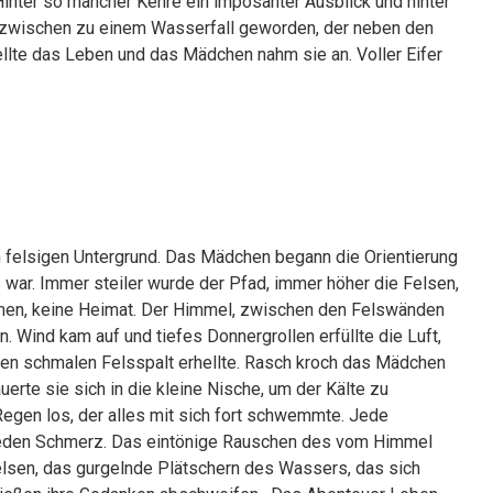
inter so mancher Kehre ein imposanter Ausblick und hinter
 inzwischen zu einem Wasserfall geworden, der neben den
ellte das Leben und das Mädchen nahm sie an. Voller Eifer
im felsigen Untergrund. Das Mädchen begann die Orientierung
s war. Immer steiler wurde der Pfad, immer höher die Felsen,
ommen, keine Heimat. Der Himmel, zwischen den Felswänden
Wind kam auf und tiefes Donnergrollen erfüllte die Luft,
einen schmalen Felsspalt erhellte. Rasch kroch das Mädchen
uerte sie sich in die kleine Nische, um der Kälte zu
 Regen los, der alles mit sich fort schwemmte. Jede
d jeden Schmerz. Das eintönige Rauschen des vom Himmel
lsen, das gurgelnde Plätschern des Wassers, das sich