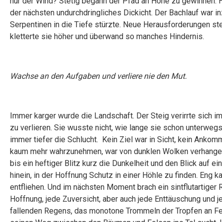
nur der Wind? Stetig begann der Pfad an Höhe zu gewinnen. H
der nächsten undurchdringliches Dickicht. Der Bachlauf war
Serpentinen in die Tiefe stürzte. Neue Herausforderungen st
kletterte sie höher und überwand so manches Hindernis.
Wachse an den Aufgaben und verliere nie den Mut.
Immer karger wurde die Landschaft. Der Steig verirrte sich 
zu verlieren. Sie wusste nicht, wie lange sie schon unterweg
immer tiefer die Schlucht. Kein Ziel war in Sicht, kein Ank
kaum mehr wahrzunehmen, war von dunklen Wolken verhangen. 
bis ein heftiger Blitz kurz die Dunkelheit und den Blick auf 
hinein, in der Hoffnung Schutz in einer Höhle zu finden. Eng ka
entfliehen. Und im nächsten Moment brach ein sintflutartiger
Hoffnung, jede Zuversicht, aber auch jede Enttäuschung un
fallenden Regens, das monotone Trommeln der Tropfen an Fe