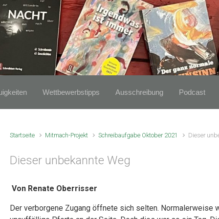
igkeiten
Wettbewerbstipps
Ausschreibung
Podcast
Startseite
Mitmach-Projekt
Schreibaufgabe Oktober 2021
Dieser unb
Dieser unbekannte Weg
V
on Renate Oberrisser
Der verborgene Zugang öffnete sich selten. Normalerweise w