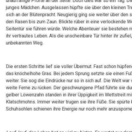
unauffällige Pforte an der Seite. Doch dies war so ein Tag. Di
junges Mädchen. Ausgelassen hüpfte sie über den kleinen T
sich an der Blütenpracht. Neugierig ging sie weiter über den
den Rasen bis zum Zaun. Blickte rüber in eine verlockende Wel
Seitentür sie führen würde. Welche Abenteuer sie bestehen m
ihr vertrautes Leben. Als die unscheinbare Tür hinter ihr zufi
unbekannten Weg.
Die ersten Schritte lief sie voller Übermut. Fast schon hüpfe
das knöchelhohe Gras. Bei jedem Sprung setzte sie einen Fuß
weiter. Sie sog die Eindrücke nur so in sich auf. Die Welt wa
weite Ferne zu rücken. Der geschwungene Pfad führte sie du
gelber Löwenzahn standen in ihrer Üppigkeit im Wettstreit mi
Klatschmohns. Immer weiter trugen sie ihre Füße. Sie spürte 
Schuhsohlen schienen ihre Energie nur noch mehr anzusporn