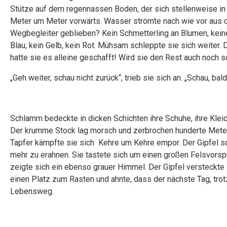
Stütze auf dem regennassen Boden, der sich stellenweise in 
Meter um Meter vorwärts. Wasser strömte nach wie vor aus d
Wegbegleiter geblieben? Kein Schmetterling an Blumen, kei
Blau, kein Gelb, kein Rot. Mühsam schleppte sie sich weiter.
hatte sie es alleine geschafft! Wird sie den Rest auch noch 
„Geh weiter, schau nicht zurück“, trieb sie sich an. „Schau, bal
Schlamm bedeckte in dicken Schichten ihre Schuhe, ihre Kleidu
Der krumme Stock lag morsch und zerbrochen hunderte Meter we
Tapfer kämpfte sie sich Kehre um Kehre empor. Der Gipfel sch
mehr zu erahnen. Sie tastete sich um einen großen Felsvors
zeigte sich ein ebenso grauer Himmel. Der Gipfel versteckte
einen Platz zum Rasten und ahnte, dass der nächste Tag, trotz
Lebensweg.