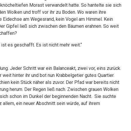
knöcheltiefen Morast verwandelt hatte. So hantelte sie sich
en Wolken und troff vor ihr zu Boden. Wo waren ihre
ne Eidechse am Wegesrand, kein Vogel am Himmel. Kein
 Der Gipfel ließ sich zwischen den Bäumen erahnen. So weit
schaffen?
d ist es geschafft. Es ist nicht mehr weit.“
ng. Jeder Schritt war ein Balanceakt, zwei vor, eins zurück.
it hinter ihr und bot nun Krabbelgetier gutes Quartier.
ien kein Stück näher als zuvor. Der Pfad war bereits nicht
prung herum. Der Regen ließ nach. Zwischen grauen Wolken
 sich schon im Dunkel der beginnenden Nacht. Sie suchte
 allem, ein neuer Abschnitt sein würde, auf ihrem