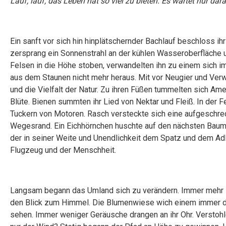
Lauf, lauf, das Leben hat so viel zu bieten. Es wartet nur dar
Ein sanft vor sich hin hinplätschernder Bachlauf beschloss ih
zersprang ein Sonnenstrahl an der kühlen Wasseroberfläche u
Felsen in die Höhe stoben, verwandelten ihn zu einem sic
aus dem Staunen nicht mehr heraus. Mit vor Neugier und Ver
und die Vielfalt der Natur. Zu ihren Füßen tummelten sich Amei
Blüte. Bienen summten ihr Lied von Nektar und Fleiß. In der
Tuckern von Motoren. Rasch versteckte sich eine aufgeschre
Wegesrand. Ein Eichhörnchen huschte auf den nächsten Baum
der in seiner Weite und Unendlichkeit dem Spatz und dem A
Flugzeug und der Menschheit.
Langsam begann das Umland sich zu verändern. Immer mehr 
den Blick zum Himmel. Die Blumenwiese wich einem immer d
sehen. Immer weniger Geräusche drangen an ihr Ohr. Verstohl