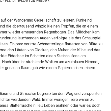
auf von dir erobert zu werden.
r auf der Wanderung Gesellschaft zu leisten. Funkelnd
nd die abertausend winzig kleinen Tropfen, die an einem
h immer wieder erneuernden Regenbogen. Das Mädchen kam
wunderung leuchtenden Augen verfolgte sie das Schauspiel
sen. Ein paar verirrte Schmetterlinge flatterten von Blüte zu
 Ferne das Läuten von Glocken, das Muhen der Kühe und das
ckte Eidechse im Schatten eines Steinhaufens am
. Hoch über ihr strahlende Wolken am azurblauen Himmel,
dler genauso Raum gab wie einem Papierdrachen, einem
Bäume und Sträucher begrenzten den Weg und versperrten
ichter werdenden Wald. Immer weniger Tiere waren zu
enes Blätterrascheln ließ Leben erahnen oder war es doch