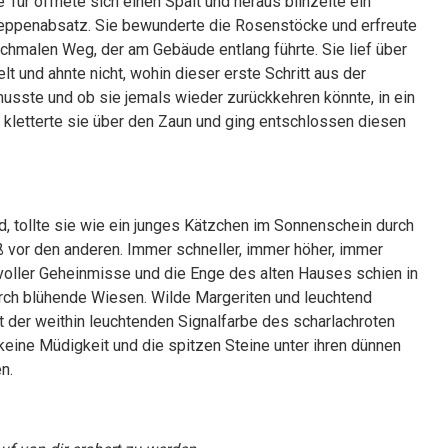
e Tür öffnete sich einen Spalt und heraus blinzelte ein
reppenabsatz. Sie bewunderte die Rosenstöcke und erfreute
 schmalen Weg, der am Gebäude entlang führte. Sie lief über
t und ahnte nicht, wohin dieser erste Schritt aus der
usste und ob sie jemals wieder zurückkehren könnte, in ein
el, kletterte sie über den Zaun und ging entschlossen diesen
nd, tollte sie wie ein junges Kätzchen im Sonnenschein durch
 vor den anderen. Immer schneller, immer höher, immer
r voller Geheinmisse und die Enge des alten Hauses schien in
rch blühende Wiesen. Wilde Margeriten und leuchtend
t der weithin leuchtenden Signalfarbe des scharlachroten
keine Müdigkeit und die spitzen Steine unter ihren dünnen
en.