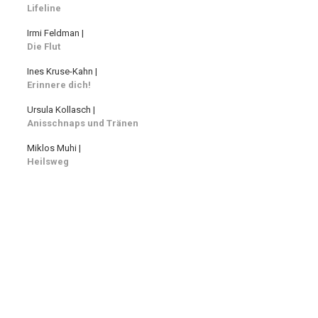
Lifeline
Irmi Feldman |
Die Flut
Ines Kruse-Kahn |
Erinnere dich!
Ursula Kollasch |
Anisschnaps und Tränen
Miklos Muhi |
Heilsweg