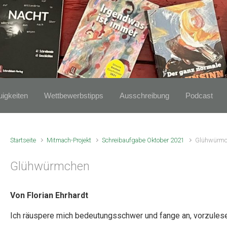
igkeiten
Wettbewerbstipps
Ausschreibung
Podcast
Startseite
Mitmach-Projekt
Schreibaufgabe Oktober 2021
Glühwürm
Glühwürmchen
Von Florian Ehrhardt
Ich räuspere mich bedeutungsschwer und fange an, vorzules