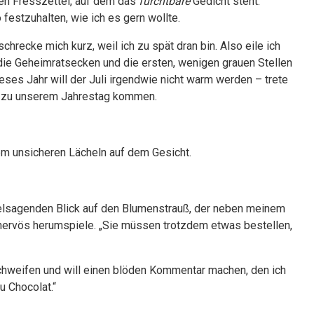
ten Fresszettel, auf dem das
furchtbare
Gedicht steht.
 festzuhalten, wie ich es gern wollte.
hrecke mich kurz, weil ich zu spät dran bin. Also eile ich
die Geheimratsecken und die ersten, wenigen grauen Stellen
eses Jahr will der Juli irgendwie nicht warm werden – trete
pät zu unserem Jahrestag kommen.
nem unsicheren Lächeln auf dem Gesicht.
vielsagenden Blick auf den Blumenstrauß, der neben meinem
nervös herumspiele. „Sie müssen trotzdem etwas bestellen,
hweifen und will einen blöden Kommentar machen, den ich
u Chocolat.“