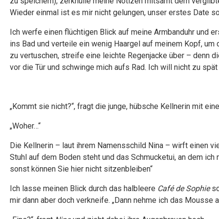
zu speichern), zerknülle meine Notizen mitsamt dem vergilb
Wieder einmal ist es mir nicht gelungen, unser erstes Date so
Ich werfe einen flüchtigen Blick auf meine Armbanduhr und ersc
ins Bad und verteile ein wenig Haargel auf meinem Kopf, um 
zu vertuschen, streife eine leichte Regenjacke über – denn di
vor die Tür und schwinge mich aufs Rad. Ich will nicht zu s
„Kommt sie nicht?“, fragt die junge, hübsche Kellnerin mit ei
„Woher…“
Die Kellnerin – laut ihrem Namensschild Nina – wirft einen 
Stuhl auf dem Boden steht und das Schmucketui, an dem ich 
sonst können Sie hier nicht sitzenbleiben“
Ich lasse meinen Blick durch das halbleere
Café de Sophie
sc
mir dann aber doch verkneife. „Dann nehme ich das Mousse a