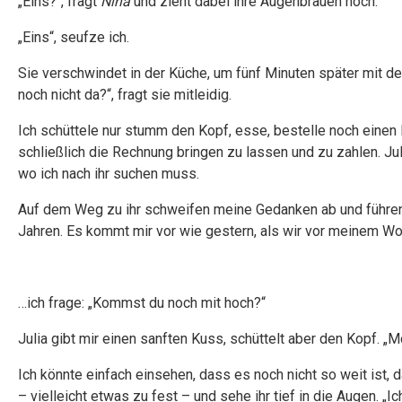
„Eins?“, fragt
Nina
und zieht dabei ihre Augenbrauen hoch.
„Eins“, seufze ich.
Sie verschwindet in der Küche, um fünf Minuten später mit 
noch nicht da?“, fragt sie mitleidig.
Ich schüttele nur stumm den Kopf, esse, bestelle noch einen 
schließlich die Rechnung bringen zu lassen und zu zahlen. Ju
wo ich nach ihr suchen muss.
Auf dem Weg zu ihr schweifen meine Gedanken ab und führen 
Jahren. Es kommt mir vor wie gestern, als wir vor meinem W
…ich frage: „Kommst du noch mit hoch?“
Julia gibt mir einen sanften Kuss, schüttelt aber den Kopf. „M
Ich könnte einfach einsehen, dass es noch nicht so weit ist,
– vielleicht etwas zu fest – und sehe ihr tief in die Augen. „