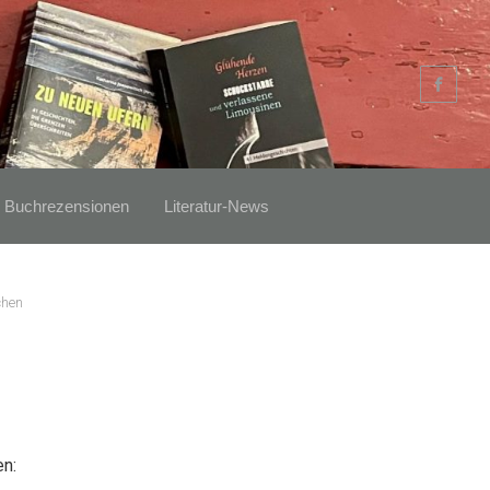
Buchrezensionen
Literatur-News
chen
en: