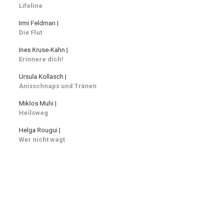
Lifeline
Irmi Feldman |
Die Flut
Ines Kruse-Kahn |
Erinnere dich!
Ursula Kollasch |
Anisschnaps und Tränen
Miklos Muhi |
Heilsweg
Helga Rougui |
Wer nicht wagt