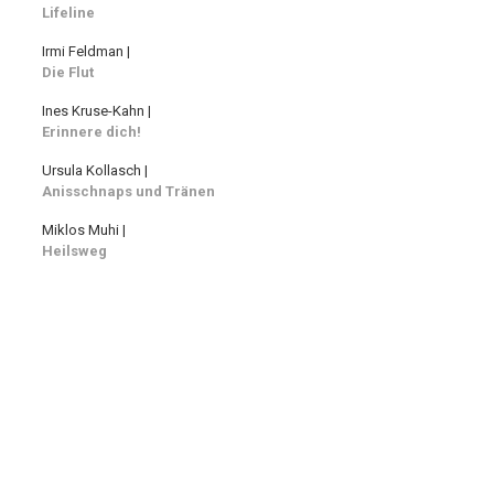
Lifeline
Irmi Feldman |
Die Flut
Ines Kruse-Kahn |
Erinnere dich!
Ursula Kollasch |
Anisschnaps und Tränen
Miklos Muhi |
Heilsweg