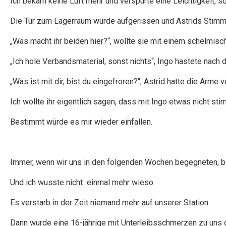
Ich bekam keine Luft mehr und verspürte eine Leichtigkeit, so
Die Tür zum Lagerraum wurde aufgerissen und Astrids Stimme 
„Was macht ihr beiden hier?“, wollte sie mit einem schelmisc
„Ich hole Verbandsmaterial, sonst nichts“, Ingo hastete nach 
„Was ist mit dir, bist du eingefroren?“, Astrid hatte die Arme v
Ich wollte ihr eigentlich sagen, dass mit Ingo etwas nicht st
Bestimmt würde es mir wieder einfallen.
Immer, wenn wir uns in den folgenden Wochen begegneten, bli
Und ich wusste nicht einmal mehr wieso.
Es verstarb in der Zeit niemand mehr auf unserer Station.
Dann wurde eine 16-jährige mit Unterleibsschmerzen zu uns 