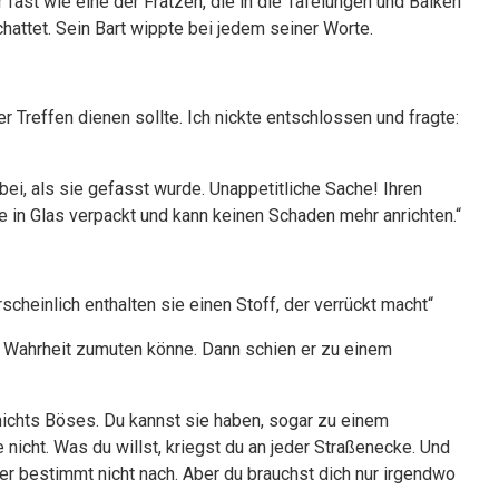
 fast wie eine der Fratzen, die in die Täfelungen und Balken
attet. Sein Bart wippte bei jedem seiner Worte.
 Treffen dienen sollte. Ich nickte entschlossen und fragte:
dabei, als sie gefasst wurde. Unappetitliche Sache! Ihren
ie in Glas verpackt und kann keinen Schaden mehr anrichten.“
scheinlich enthalten sie einen Stoff, der verrückt macht“
nze Wahrheit zumuten könne. Dann schien er zu einem
 nichts Böses. Du kannst sie haben, sogar zu einem
e nicht. Was du willst, kriegst du an jeder Straßenecke. Und
ber bestimmt nicht nach. Aber du brauchst dich nur irgendwo