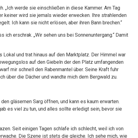
ch. „Ich werde sie einschließen in diese Kammer. Am Tag
r keiner wird sie jemals wieder erwecken. Ihre strahlenden
elt. Ich kann sie nicht erlösen, aber ihren Bann brechen.“
ass ich erschrak. „Wir sehen uns bei Sonnenuntergang.“ Damit
as Lokal und trat hinaus auf den Marktplatz. Der Himmel war
 bewegungslos auf den Giebeln der den Platz umfangenden
 warf mir schnell den Rabenmantel über. Seine Kraft fuhr
mich über die Dächer und wandte mich dem Bergwald zu.
h den gläsernen Sarg öffnen, und kann es kaum erwarten.
 es viel zu tun, und alles sollte erledigt sein, bevor sie
azen. Seit einigen Tagen schlafe ich schlecht, weil ich von
wache. Die Szene ist stets die gleiche. Ich sehe mich, wie