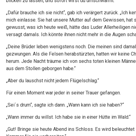
blicken zu lassen, und sofort wirst du umschwärmt.“
„Dafür brauche ich sie nicht“, gab ich verärgert zurück. „Ich ke
mich einlasse. Sie hat unsere Mutter auf dem Gewissen, hat s
gewusst, was ich heute weiß, hätte das Luder Allerheiligen ni
versagt damals. Ich könnte ihnen nicht mehr in die Augen sch
„Deine Brüder leben wenigstens noch. Die meinen sind damals
gezwungen. Als die Felsen herabstürzten, hatten wir keine Ch
herum. Jede Nacht träume ich von sechs toten kleinen Männer
aus dem Stollen geborgen habe.“
„Aber du lauschst nicht jedem Flügelschlag.“
Für einen Moment war jeder in seiner Trauer gefangen.
„Sei´s drum“, sagte ich dann. „Wann kann ich sie haben?“
„Wann immer du willst. Ich habe sie in einer Hütte im Wald.“
„Gut! Bringe sie heute Abend ins Schloss. Es wird beleuchtet