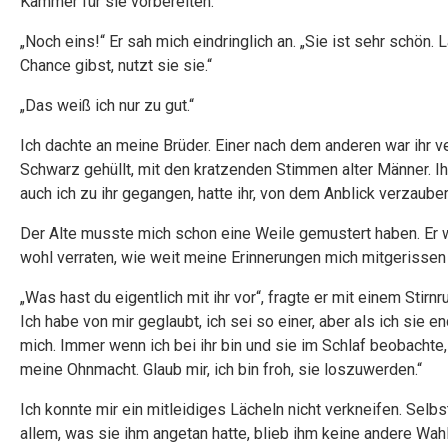
Kammer für sie vorbereiten.“
„Noch eins!“ Er sah mich eindringlich an. „Sie ist sehr schön.
Chance gibst, nutzt sie sie.“
„Das weiß ich nur zu gut.“
Ich dachte an meine Brüder. Einer nach dem anderen war ihr ve
Schwarz gehüllt, mit den kratzenden Stimmen alter Männer. Ih
auch ich zu ihr gegangen, hatte ihr, von dem Anblick verzauber
Der Alte musste mich schon eine Weile gemustert haben. Er 
wohl verraten, wie weit meine Erinnerungen mich mitgerissen 
„Was hast du eigentlich mit ihr vor“, fragte er mit einem Stirnr
Ich habe von mir geglaubt, ich sei so einer, aber als ich sie e
mich. Immer wenn ich bei ihr bin und sie im Schlaf beobachte
meine Ohnmacht. Glaub mir, ich bin froh, sie loszuwerden.“
Ich konnte mir ein mitleidiges Lächeln nicht verkneifen. Selb
allem, was sie ihm angetan hatte, blieb ihm keine andere Wahl,