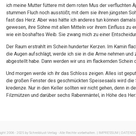
ich meine Mutter füttere mit dem roten Mus der verfluchten Ä
stummen Fluch noch ausstößt, mit dem sie ihren jüngsten Sohn
fast das Herz. Aber was hätte ich anderes tun können damals
gewesen, ihre Söhne mit allen Mitteln vor ihrem Einfluss zu 
wie ein boshaftes Weib. Sie zwang mich zu einer Entscheidun
Der Raum erstrahlt im Schein hunderter Kerzen. Im Kamin flac
die Augen aufschlägt, werde ich sie in die Arme nehmen und
abgestellt habe. Dann werden wir uns im flackernden Schein
Und morgen werde ich ihr das Schloss zeigen. Alles ist geput
die großen Fenster des geschmückten Speisesaals wird die S
kredenze. Nur in den Keller sollten wir nicht gehen, denn in 
Filzmützen und darüber sechs Rabenmäntel, in Höhe des Her
ght 2006 - 2025 by Schreiblust-Verlag - Alle Rechte vorbehalten. |
IMPRESSUM |
DATENS