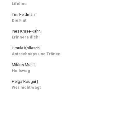
Lifeline
Irmi Feldman |
Die Flut
Ines Kruse-Kahn |
Erinnere dich!
Ursula Kollasch |
Anisschnaps und Tränen
Miklos Muhi |
Heilsweg
Helga Rougui |
Wer nicht wagt