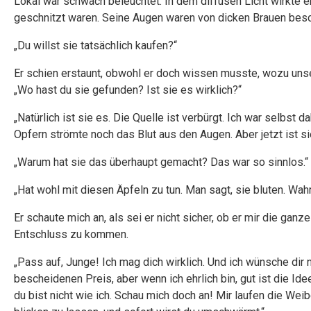
Lokal war schwach beleuchtet. In dem diffusen Licht wirkte er
geschnitzt waren. Seine Augen waren von dicken Brauen besch
„Du willst sie tatsächlich kaufen?“
Er schien erstaunt, obwohl er doch wissen musste, wozu unser
„Wo hast du sie gefunden? Ist sie es wirklich?“
„Natürlich ist sie es. Die Quelle ist verbürgt. Ich war selbst 
Opfern strömte noch das Blut aus den Augen. Aber jetzt ist s
„Warum hat sie das überhaupt gemacht? Das war so sinnlos.“
„Hat wohl mit diesen Äpfeln zu tun. Man sagt, sie bluten. Wahr
Er schaute mich an, als sei er nicht sicher, ob er mir die ga
Entschluss zu kommen.
„Pass auf, Junge! Ich mag dich wirklich. Und ich wünsche dir
bescheidenen Preis, aber wenn ich ehrlich bin, gut ist die Ide
du bist nicht wie ich. Schau mich doch an! Mir laufen die Wei