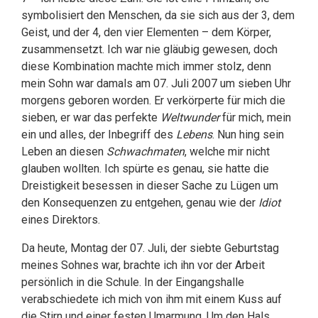
symbolisiert den Menschen, da sie sich aus der 3, dem
Geist, und der 4, den vier Elementen – dem Körper,
zusammensetzt. Ich war nie gläubig gewesen, doch
diese Kombination machte mich immer stolz, denn
mein Sohn war damals am 07. Juli 2007 um sieben Uhr
morgens geboren worden. Er verkörperte für mich die
sieben, er war das perfekte
Weltwunder
für mich, mein
ein und alles, der Inbegriff des
Lebens
. Nun hing sein
Leben an diesen
Schwachmaten
, welche mir nicht
glauben wollten. Ich spürte es genau, sie hatte die
Dreistigkeit besessen in dieser Sache zu Lügen um
den Konsequenzen zu entgehen, genau wie der
Idiot
eines Direktors.
Da heute, Montag der 07. Juli, der siebte Geburtstag
meines Sohnes war, brachte ich ihn vor der Arbeit
persönlich in die Schule. In der Eingangshalle
verabschiedete ich mich von ihm mit einem Kuss auf
die Stirn und einer festen Umarmung. Um den Hals