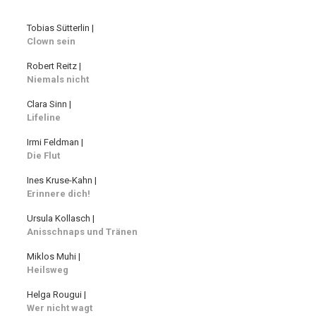
Tobias Sütterlin |
Clown sein
Robert Reitz |
Niemals nicht
Clara Sinn |
Lifeline
Irmi Feldman |
Die Flut
Ines Kruse-Kahn |
Erinnere dich!
Ursula Kollasch |
Anisschnaps und Tränen
Miklos Muhi |
Heilsweg
Helga Rougui |
Wer nicht wagt