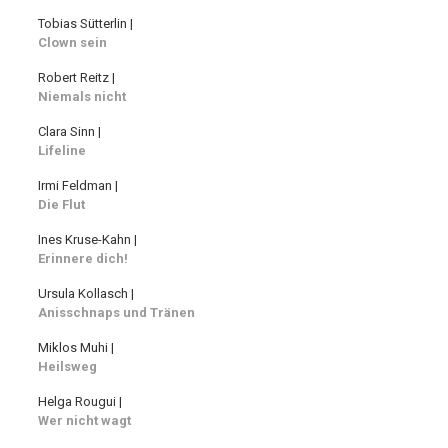
Tobias Sütterlin |
Clown sein
Robert Reitz |
Niemals nicht
Clara Sinn |
Lifeline
Irmi Feldman |
Die Flut
Ines Kruse-Kahn |
Erinnere dich!
Ursula Kollasch |
Anisschnaps und Tränen
Miklos Muhi |
Heilsweg
Helga Rougui |
Wer nicht wagt