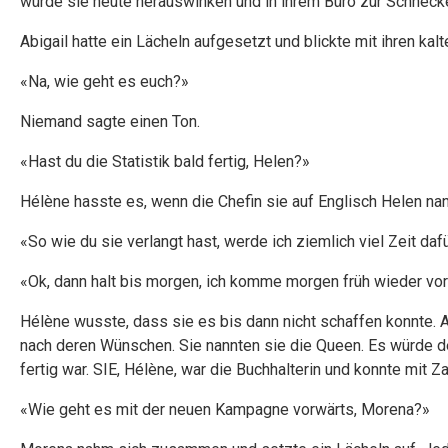
würde sie heute herauswinken und in ihrem Büro zur Schnec
Abigail hatte ein Lächeln aufgesetzt und blickte mit ihren kal
«Na, wie geht es euch?»
Niemand sagte einen Ton.
«Hast du die Statistik bald fertig, Helen?»
Hélène hasste es, wenn die Chefin sie auf Englisch Helen nan
«So wie du sie verlangt hast, werde ich ziemlich viel Zeit daf
«Ok, dann halt bis morgen, ich komme morgen früh wieder vor
Hélène wusste, dass sie es bis dann nicht schaffen konnte. Abe
nach deren Wünschen. Sie nannten sie die Queen. Es würde der
fertig war. SIE, Hélène, war die Buchhalterin und konnte mit Za
«Wie geht es mit der neuen Kampagne vorwärts, Morena?»