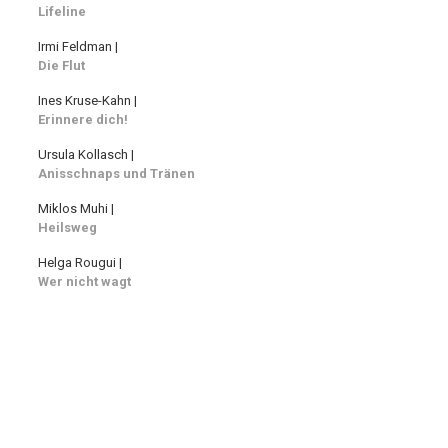
Lifeline
Irmi Feldman |
Die Flut
Ines Kruse-Kahn |
Erinnere dich!
Ursula Kollasch |
Anisschnaps und Tränen
Miklos Muhi |
Heilsweg
Helga Rougui |
Wer nicht wagt