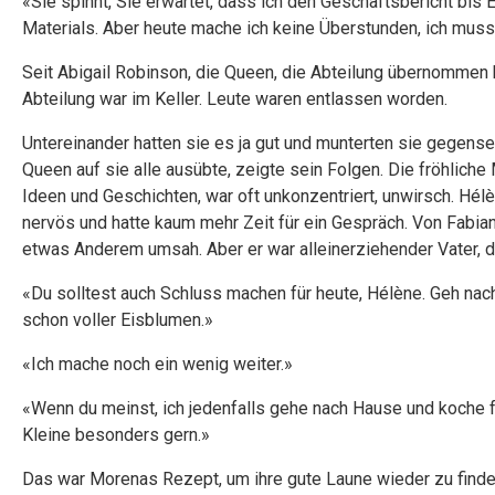
«Sie spinnt, Sie erwartet, dass ich den Geschäftsbericht bis 
Materials. Aber heute mache ich keine Überstunden, ich muss 
Seit Abigail Robinson, die Queen, die Abteilung übernommen h
Abteilung war im Keller. Leute waren entlassen worden.
Untereinander hatten sie es ja gut und munterten sie gegensei
Queen auf sie alle ausübte, zeigte sein Folgen. Die fröhliche
Ideen und Geschichten, war oft unkonzentriert, unwirsch. Hélè
nervös und hatte kaum mehr Zeit für ein Gespräch. Von Fabian
etwas Anderem umsah. Aber er war alleinerziehender Vater, 
«Du solltest auch Schluss machen für heute, Hélène. Geh nac
schon voller Eisblumen.»
«Ich mache noch ein wenig weiter.»
«Wenn du meinst, ich jedenfalls gehe nach Hause und koche 
Kleine besonders gern.»
Das war Morenas Rezept, um ihre gute Laune wieder zu finden.