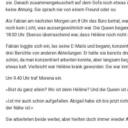
sie. Danach zusammengekuschelt auf dem Sofa noch etwas im
keine Ahnung. Sie sprach nie von einem Freund oder so.
Als Fabian am nächsten Morgen um 8 Uhr das Büro betrat, war
noch kein Licht, was aussergewöhnlich war. Die Queen began
18.00 Uhr. Ebenso überraschend war, dass Hélène noch nicht 
Fabian loggte sich ein, las seine E-Mails und begann, konzen
drei Berichte von anderen Abteilungen. Er hatte sie bereits d
schön, da man konzentriert arbeiten konnte, aber langsam be
etwas kalt. Vielleicht war Hélène krank geworden. Sie war imm
Um 9.40 Uhr traf Morena ein.
«Bist du ganz allein? Wo ist denn Hélène? Und die Queen ist 
«Ist mir auch schon aufgefallen. Abigail habe ich bis jetzt nich
der Nähe ist.»
Sie arbeiteten beide weiter, aber hielten doch immer wieder 