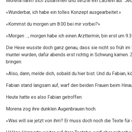
Morena nahm sich zusammen und setzte ein Lächeln auf. Jeder
«Wunderbar, ich habe ein tolles Konzept ausgearbeitet.»
«Kommst du morgen um 8.00 bei mir vorbei?»
«Morgen …, morgen habe ich einen Arzttermin, bin erst um 9.3
Die Hexe wusste doch ganz genau, dass sie nicht so früh im B
munter wurden, dafür abends erst richtig in Schwung kamen.
bringen.
«Also, dann, melde dich, sobald du hier bist. Und du Fabian,
Fabian stand langsam auf, warf den beiden Frauen beim Hina
Heute hatte es also Fabian getroffen.
Morena zog ihre dunklen Augenbrauen hoch.
«Was will sie jetzt von ihm? Er muss doch noch die Texte fü