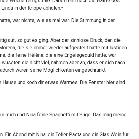
Ende Woche fertigstelle. Dabei fehlt noch die Hälfte des
Linda in der Krippe abholen.»
atte, war nichts, wie es mal war. Die Stimmung in der
tig auf, so gut es ging. Aber der sinnlose Druck, den die
 Morena, die sie immer wieder aufgestellt hatte mit lustigen
ne, die feine Hélène, die eine Engelsgeduld hatte, war
 wussten sie nicht viel, nahmen aber an, dass er sich nach
dadurch waren seine Möglichkeiten eingeschränkt.
h Hause und koch dir etwas Warmes. Die Fenster hier sind
für mich und Nina feine Spaghetti mit Sugo. Das mag meine
 Ein Abend mit Nina, ein Teller Pasta und ein Glas Wein für