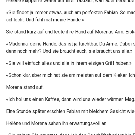
Hélène klapperte weiter auf ihrer Tastatur, warf aber nebenbe
«Sie findet ja immer etwas, auch am perfekten Fabian. So mac
schlecht. Und fühl mal meine Hände.»
Sie stand kurz auf und legte ihre Hand auf Morenas Arm. Eiska
«Madonna, deine Hände, das ist ja furchtbar. Du Arme. Dabei s
denn noch mehr? Und sie braucht euch, sie braucht uns alle.»
«Sie will einfach alles und alle in ihrem eisigen Griff haben.»
«Schon klar, aber mich hat sie am meisten auf dem Kieker. Ich
Morena stand auf.
«Ich hol uns einen Kaffee, dann wird uns wieder wärmer. Mag
Eine Stunde später erschien Fabian mit bleichem Gesicht wie
Hélène und Morena sahen ihn erwartungsvoll an.