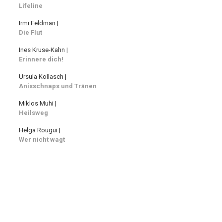
Lifeline
Irmi Feldman |
Die Flut
Ines Kruse-Kahn |
Erinnere dich!
Ursula Kollasch |
Anisschnaps und Tränen
Miklos Muhi |
Heilsweg
Helga Rougui |
Wer nicht wagt