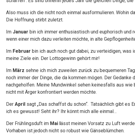
schaffen“. Es sind ohnehin jedes Jahr die gleichen Dinge, die i
Also muss ich die nicht noch einmal ausformulieren. Wohin das 
Die Hoffnung stirbt zuletzt.
Im
Januar
bin ich immer enthusiastisch und euphorisch und r
wenn einer mich dazu verleiten möchte, in alte Gepflogenheit
Im
Februar
bin ich auch noch gut dabei, zu verteidigen, was 
meine Ziele ein. Der Lottogewinn gehört mir!
Im
März
sehne ich mich zuweilen zurück zu bequemeren Tagen.
noch immer der Dinge, die da kommen mögen. Der Gedanke dara
nachgeholfen. Meine Mundwinkel sehen keinesfalls aus wie 
nicht mit Ärger konfrontiert werden möchte.
Der
April
sagt „Das schaffst du schon“. Tatsächlich gibt es E
ich es gewusst! Seht ihr? Ihr könnt mich alle einmal…
Der Frühlingsduft im
Mai l
ässt meinen Vorsatz zu Luft werde
Vorhaben ist jedoch nicht so robust wie Gänseblümchen.