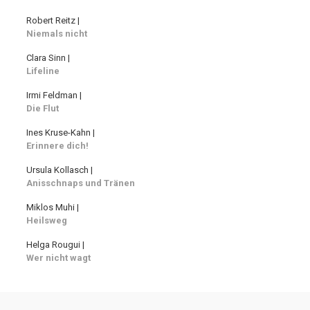
Robert Reitz |
Niemals nicht
Clara Sinn |
Lifeline
Irmi Feldman |
Die Flut
Ines Kruse-Kahn |
Erinnere dich!
Ursula Kollasch |
Anisschnaps und Tränen
Miklos Muhi |
Heilsweg
Helga Rougui |
Wer nicht wagt