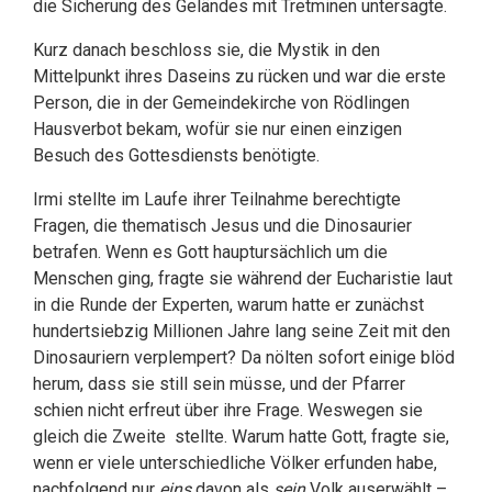
die Sicherung des Geländes mit Tretminen untersagte.
Kurz danach beschloss sie, die Mystik in den
Mittelpunkt ihres Daseins zu rücken und war die erste
Person, die in der Gemeindekirche von Rödlingen
Hausverbot bekam, wofür sie nur einen einzigen
Besuch des Gottesdiensts benötigte.
Irmi stellte im Laufe ihrer Teilnahme berechtigte
Fragen, die thematisch Jesus und die Dinosaurier
betrafen. Wenn es Gott hauptursächlich um die
Menschen ging, fragte sie während der Eucharistie laut
in die Runde der Experten, warum hatte er zunächst
hundertsiebzig Millionen Jahre lang seine Zeit mit den
Dinosauriern verplempert? Da nölten sofort einige blöd
herum, dass sie still sein müsse, und der Pfarrer
schien nicht erfreut über ihre Frage. Weswegen sie
gleich die Zweite stellte. Warum hatte Gott, fragte sie,
wenn er viele unterschiedliche Völker erfunden habe,
nachfolgend nur
eins
davon als
sein
Volk auserwählt –