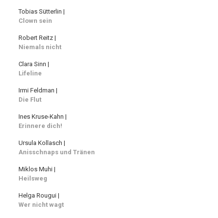
Tobias Sütterlin |
Clown sein
Robert Reitz |
Niemals nicht
Clara Sinn |
Lifeline
Irmi Feldman |
Die Flut
Ines Kruse-Kahn |
Erinnere dich!
Ursula Kollasch |
Anisschnaps und Tränen
Miklos Muhi |
Heilsweg
Helga Rougui |
Wer nicht wagt