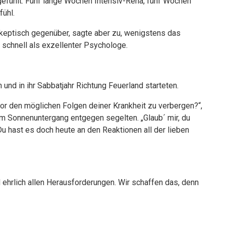
gefühlt. Fünf lange Wochen Intensiv-Reha, fünf Wochen
ühl.
 skeptisch gegenüber, sagte aber zu, wenigstens das
schnell als exzellenter Psychologe.
n und in ihr Sabbatjahr Richtung Feuerland starteten.
 vor den möglichen Folgen deiner Krankheit zu verbergen?“,
em Sonnenuntergang entgegen segelten. „Glaub´ mir, du
Du hast es doch heute an den Reaktionen all der lieben
d ehrlich allen Herausforderungen. Wir schaffen das, denn