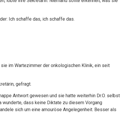
n, lobte ihre Sekretärin. Niemand sollte erkennen, was sie
er: Ich schaffe das, ich schaffe das.
sie im Wartezimmer der onkologischen Klinik, ein seit
etärin, gefragt.
nappe Antwort gewesen und sie hatte weiterhin Dr.O. selbst
a wunderte, dass keine Diktate zu diesem Vorgang
s handele sich um eine amouröse Angelegenheit. Besser als