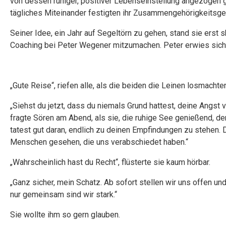
von dessen ruhiger, positiver Lebenseinstellung angezogen 
tägliches Miteinander festigten ihr Zusammengehörigkeitsgef
Seiner Idee, ein Jahr auf Segeltörn zu gehen, stand sie erst
Coaching bei Peter Wegener mitzumachen. Peter erwies sich 
„Gute Reise“, riefen alle, als die beiden die Leinen losmachte
„Siehst du jetzt, dass du niemals Grund hattest, deine Angst
fragte Sören am Abend, als sie, die ruhige See genießend, d
tatest gut daran, endlich zu deinen Empfindungen zu stehen. 
Menschen gesehen, die uns verabschiedet haben.“
„Wahrscheinlich hast du Recht“, flüsterte sie kaum hörbar.
„Ganz sicher, mein Schatz. Ab sofort stellen wir uns offen un
nur gemeinsam sind wir stark.“
Sie wollte ihm so gern glauben.