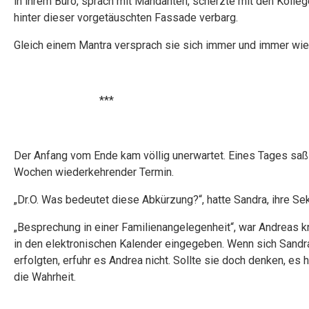
in ihrem Büro, sprach mit Mandanten, scherzte mit den Kollege
hinter dieser vorgetäuschten Fassade verbarg.
Gleich einem Mantra versprach sie sich immer und immer wied
***
Der Anfang vom Ende kam völlig unerwartet. Eines Tages saß 
Wochen wiederkehrender Termin.
„Dr.O. Was bedeutet diese Abkürzung?“, hatte Sandra, ihre Sekr
„Besprechung in einer Familienangelegenheit“, war Andreas k
in den elektronischen Kalender eingegeben. Wenn sich Sandr
erfolgten, erfuhr es Andrea nicht. Sollte sie doch denken, e
die Wahrheit.