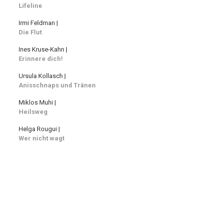
Lifeline
Irmi Feldman |
Die Flut
Ines Kruse-Kahn |
Erinnere dich!
Ursula Kollasch |
Anisschnaps und Tränen
Miklos Muhi |
Heilsweg
Helga Rougui |
Wer nicht wagt