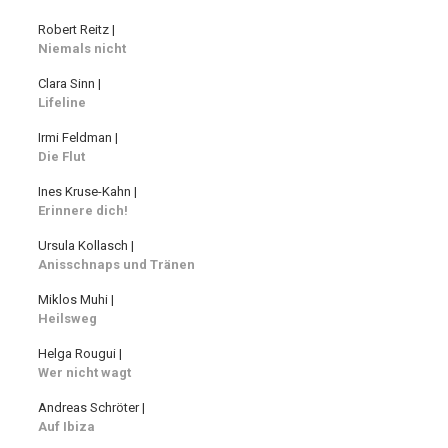
Robert Reitz |
Niemals nicht
Clara Sinn |
Lifeline
Irmi Feldman |
Die Flut
Ines Kruse-Kahn |
Erinnere dich!
Ursula Kollasch |
Anisschnaps und Tränen
Miklos Muhi |
Heilsweg
Helga Rougui |
Wer nicht wagt
Andreas Schröter |
Auf Ibiza