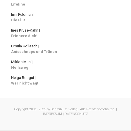
Lifeline
Irmi Feldman |
Die Flut
Ines Kruse-Kahn |
Erinnere dich!
Ursula Kollasch |
Anisschnaps und Tränen
Miklos Muhi |
Heilsweg
Helga Rougui |
Wer nicht wagt
Copyright 2006 - 2025 by Schreiblust-Verlag - Alle Rechte vorbehalten. |
IMPRESSUM |
DATENSCHUTZ